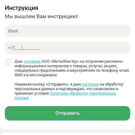
Основные преимущества:
Инструкция
Жёсткий неподвижный центр для точного
Мы вышлем Вам инструкцию!
базирования заготовок
Имя
Рабочий конус с твердосплавной вставкой
повышает износостойкость
Снижает износ оснастки и увеличивает срок
Телефон
службы изделия
Позволяет немного увеличить обороты
Даю
согласие
ООО «МеталМастер» на получение рекламно-
обработки
информационных материалов о товарах, услугах, акциях,
Совместим с задней бабкой под конус Морзе №5
специальных предложениях и мероприятиях по телефону, email,
SMS и в мессенджерах
Подходит для обработки на низких оборотах
шпинделя
Нажимая кнопку «Отправить», я даю
согласие
на обработку
персональных данных и подтверждаю, что ознакомлен и
принимаю условия
Политики обработки персональных
данных
Отправить