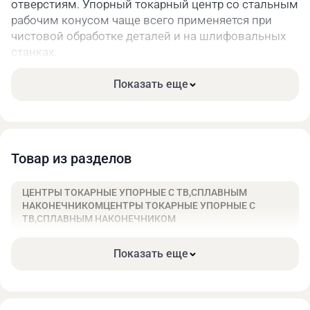
отверстиям. Упорный токарный центр со стальным
рабочим конусом чаще всего применяется при
чистовой обработке деталей и на шлифовальных
станках.
Центр жесткий неподвижный с наконечником из
Показать еще
твердого сплава используется для зажима
металлических заготовок на токарных станках,
посадка на заднюю бабку под Конус Морзе №5.
Технические характеристики:
Товар из разделов
ЦЕНТРЫ ТОКАРНЫЕ УПОРНЫЕ С ТВ,СПЛАВНЫМ
НАКОНЕЧНИКОМЦЕНТРЫ ТОКАРНЫЕ УПОРНЫЕ С
ТВ,СПЛАВНЫМ НАКОНЕЧНИКОМ
L,
d,
d1,
Конус
Точность,
Показать еще
D, мм
мм
мм
мм
Морзе
мм
200
44,399
44,7
18
№5
0,01