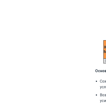
М
Осно
Сох
усл
Во
ус