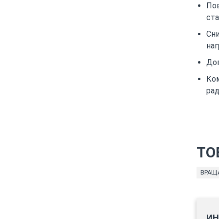
Пов
ст
Сн
наг
Доп
Ко
рад
ТО
ВРАЩ
ИН