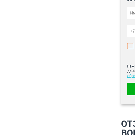
Нажи
дан
обр
ОТ
ВО