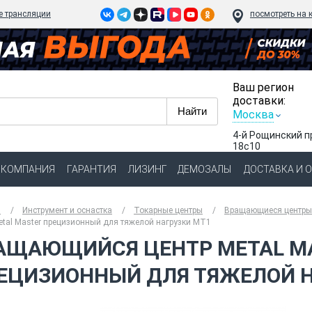
e трансляции
посмотреть на 
Ваш регион
доставки:
Москва
4-й Рощинский п
18с10
КОМПАНИЯ
ГАРАНТИЯ
ЛИЗИНГ
ДЕМОЗАЛЫ
ДОСТАВКА И 
я
Инструмент и оснастка
Токарные центры
Вращающиеся центры 
etal Master прецизионный для тяжелой нагрузки МТ1
АЩАЮЩИЙСЯ ЦЕНТР METAL M
ЕЦИЗИОННЫЙ ДЛЯ ТЯЖЕЛОЙ Н