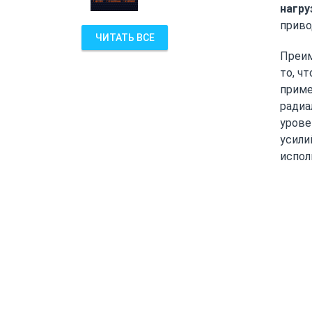
нагру
приво
ЧИТАТЬ ВСЕ
Преим
то, ч
приме
радиа
урове
усили
испол