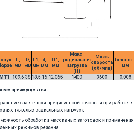
Макс.
Макс.
Конус
L,
D,
L1,
d,
D1,
радиальная
Точност
скорость
орзе
мм
мм
мм
мм
мм
нагрузка
мм
(об/мин)
(Н)
МТ1
109,6
38
18,5
16
12,065
1400
3600
0,008
вные преимущества:
ранение заявленной прецизионной точности при работе в
овиях тяжелых радиальных нагрузок
зможность обработки массивных заготовок и применения
иленных режимов резания