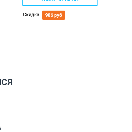
Скидка
986 руб
ЙСЯ
й