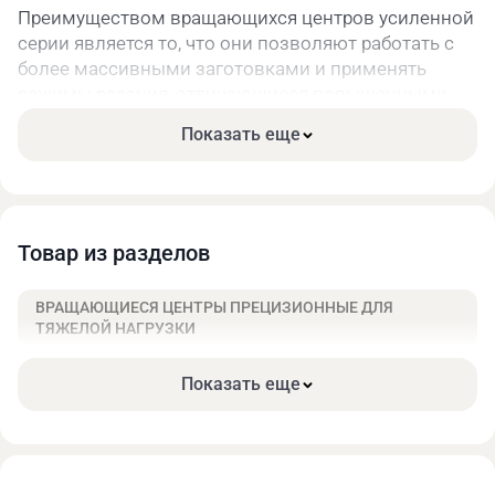
Преимуществом вращающихся центров усиленной
серии является то, что они позволяют работать с
более массивными заготовками и применять
режимы резания, отличающиеся повышенными
радиальными нагрузками. Способность выдержать
Показать еще
заданный уровень точности при воздействии
более высоких радиальных усилий в конструкции
центров этой серии обеспечивается
использованием подшипников более тяжелых
серий.
Товар из разделов
Технические характеристики:
ВРАЩАЮЩИЕСЯ ЦЕНТРЫ ПРЕЦИЗИОННЫЕ ДЛЯ
ТЯЖЕЛОЙ НАГРУЗКИ
Показать еще
Макс.