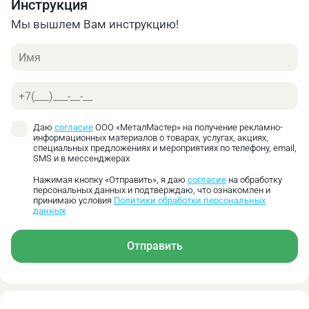
Инструкция
Конус
L,
D,
L1,
d,
D1,
радиальная
Морзе
мм
мм
мм
мм
мм
нагрузка
Мы вышлем Вам инструкцию!
(Н)
Имя
МТ3
156
58
28,5
25
23,825
5500
Телефон
Основные преимущества:
Сохранение заявленной прецизионной точности
Даю
согласие
ООО «МеталМастер» на получение рекламно-
при работе в условиях тяжелых радиальных
информационных материалов о товарах, услугах, акциях,
нагрузок
специальных предложениях и мероприятиях по телефону, email,
SMS и в мессенджерах
Возможность обработки массивных заготовок и
применения усиленных режимов резания
Нажимая кнопку «Отправить», я даю
согласие
на обработку
персональных данных и подтверждаю, что ознакомлен и
Повышенная допустимая радиальная нагрузка
принимаю условия
Политики обработки персональных
по сравнению со стандартными сериями
данных
Снижение перекосов и биений вращающегося
валика при высоких нагрузках
Отправить
Дополнительная стабилизация оси за счёт
игольчатого подшипника
Компенсация отклонений оси вращения под
действием радиальных усилий