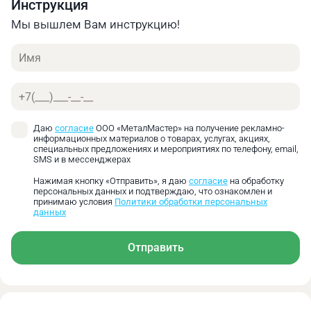
Инструкция
Конус
L,
D,
L1,
d,
D1,
радиальная
Морзе
мм
мм
мм
мм
мм
нагрузка
Мы вышлем Вам инструкцию!
(Н)
Имя
МТ4
192,5
68
31,5
28
31,267
8000
Телефон
Основные преимущества:
Сохранение заявленной прецизионной точности
Даю
согласие
ООО «МеталМастер» на получение рекламно-
при работе в условиях тяжелых радиальных
информационных материалов о товарах, услугах, акциях,
нагрузок
специальных предложениях и мероприятиях по телефону, email,
SMS и в мессенджерах
Возможность обработки массивных заготовок и
применения усиленных режимов резания
Нажимая кнопку «Отправить», я даю
согласие
на обработку
персональных данных и подтверждаю, что ознакомлен и
Повышенная допустимая радиальная нагрузка
принимаю условия
Политики обработки персональных
по сравнению со стандартными сериями
данных
Снижение перекосов и биений вращающегося
валика при высоких нагрузках
Отправить
Дополнительная стабилизация оси за счёт
игольчатого подшипника
Компенсация отклонений оси вращения под
действием радиальных усилий