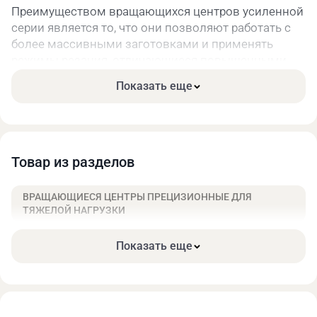
Преимуществом вращающихся центров усиленной
серии является то, что они позволяют работать с
более массивными заготовками и применять
режимы резания, отличающиеся повышенными
радиальными нагрузками. Способность выдержать
Показать еще
заданный уровень точности при воздействии
более высоких радиальных усилий в конструкции
центров этой серии обеспечивается
использованием подшипников более тяжелых
серий.
Товар из разделов
Технические характеристики:
ВРАЩАЮЩИЕСЯ ЦЕНТРЫ ПРЕЦИЗИОННЫЕ ДЛЯ
ТЯЖЕЛОЙ НАГРУЗКИ
Показать еще
Макс.