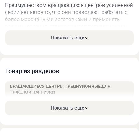
Преимуществом вращающихся центров усиленной
серии является то, что они позволяют работать с
более массивными заготовками и применять
режимы резания, отличающиеся повышенными
радиальными нагрузками. Способность выдержать
Показать еще
заданный уровень точности при воздействии
более высоких радиальных усилий в конструкции
центров этой серии обеспечивается
использованием подшипников более тяжелых
серий.
Товар из разделов
Технические характеристики:
ВРАЩАЮЩИЕСЯ ЦЕНТРЫ ПРЕЦИЗИОННЫЕ ДЛЯ
ТЯЖЕЛОЙ НАГРУЗКИ
Показать еще
Макс.