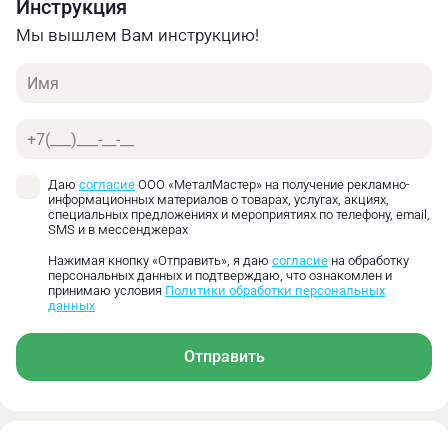
Инструкция
Конус
L,
D,
L1,
d,
D1,
радиальная
Морзе
мм
мм
мм
мм
мм
нагрузка
Мы вышлем Вам инструкцию!
(Н)
Имя
МТ6
342,5
130
64
63
63,348
15000
Телефон
Основные преимущества:
Сохранение заявленной прецизионной точности
Даю
согласие
ООО «МеталМастер» на получение рекламно-
при работе в условиях тяжелых радиальных
информационных материалов о товарах, услугах, акциях,
нагрузок
специальных предложениях и мероприятиях по телефону, email,
SMS и в мессенджерах
Возможность обработки массивных заготовок и
применения усиленных режимов резания
Нажимая кнопку «Отправить», я даю
согласие
на обработку
персональных данных и подтверждаю, что ознакомлен и
Повышенная допустимая радиальная нагрузка
принимаю условия
Политики обработки персональных
по сравнению со стандартными сериями
данных
Снижение перекосов и биений вращающегося
валика при высоких нагрузках
Отправить
Дополнительная стабилизация оси за счёт
игольчатого подшипника
Компенсация отклонений оси вращения под
действием радиальных усилий