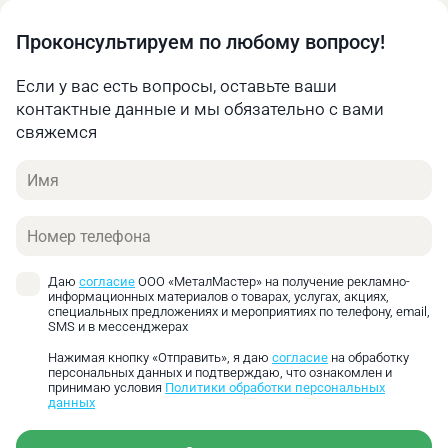
Высокая прецизионная точность обработки (до
Проконсультируем по любому вопросу!
0,015 мм)
Подходит для большинства технологических
Если у вас есть вопросы, оставьте ваши
операций средней нагрузки
контактные данные и мы обязательно с вами
Гарантированная точность при соблюдении
свяжемся
рекомендованных режимов работы
Герметичное исполнение с надежным
Имя
уплотнителем
Увеличенный срок службы за счёт пыле- и
Телефон
влагозащищённой конструкции
Твердосплавный вставка делает возможным
закрепление и точение материалов высокой
Даю
согласие
ООО «МеталМастер» на получение рекламно-
твердости, включая закаленные стали
информационных материалов о товарах, услугах, акциях,
специальных предложениях и мероприятиях по телефону, email,
SMS и в мессенджерах
Нажимая кнопку «Отправить», я даю
согласие
на обработку
персональных данных и подтверждаю, что ознакомлен и
принимаю условия
Политики обработки персональных
данных