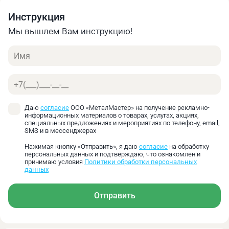
обработки, позволит более полно использовать
потенциал станочного оборудования.
Инструкция
Мы вышлем Вам инструкцию!
Технические характеристики:
Имя
Телефон
Даю
согласие
ООО «МеталМастер» на получение рекламно-
Макс.
Конус
L,
L1,
d,
D,
D1,
d1,
информационных материалов о товарах, услугах, акциях,
нагрузк
специальных предложениях и мероприятиях по телефону, email,
Морзе
мм
мм
мм
мм
мм
мм
SMS и в мессенджерах
(Н)
Нажимая кнопку «Отправить», я даю
согласие
на обработку
MТ6
362
68,5
75
125
63,348
40
10000
персональных данных и подтверждаю, что ознакомлен и
принимаю условия
Политики обработки персональных
данных
Отправить
Основные преимущества:
Восприятие как осевых, так и радиальных
нагрузок при токарной обработке