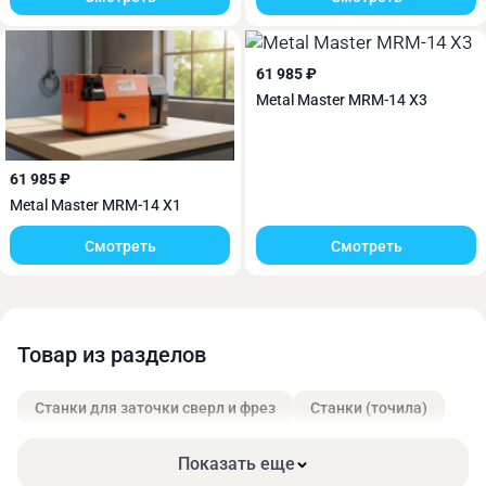
сверла, что упрощает удаление стружки и
обеспечивает сверление без усилий.
Описание
61 985 ₽
Metal Master MRM-14 X3
61 985 ₽
Metal Master MRM-14 X1
Смотреть
Смотреть
Товар из разделов
Станки для заточки сверл и фрез
Станки (точила)
В корпусе станка предусмотрен отсек для хранения
цанг Ø3 - Ø14 мм.
Показать еще