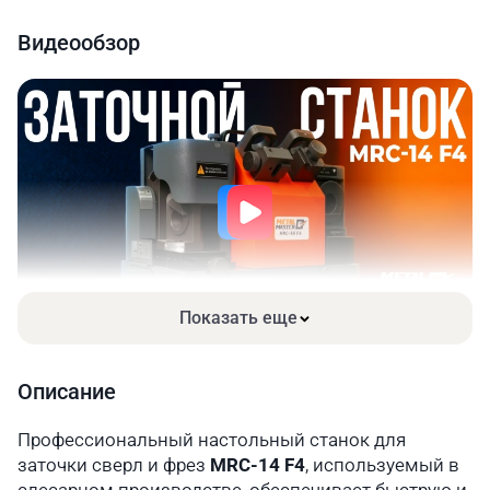
Напряжение, В
220 ~50 Гц
Видеообзор
Скорость вращение, об/мин
4800
Габариты станка, мм
300×180×270
Габариты упаковки, мм
370×250×320
Масса нетто/брутто, кг
18 / 21,7
Показать еще
Описание
Профессиональный настольный станок для
заточки сверл и фрез
MRC-14 F4
, используемый в