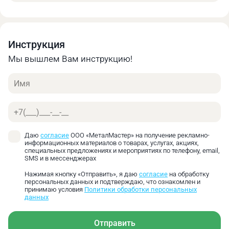
Инструкция
Мы вышлем Вам инструкцию!
Имя
Телефон
Даю
согласие
ООО «МеталМастер» на получение рекламно-
Точные юстировочные устройства для для
информационных материалов о товарах, услугах, акциях,
специальных предложениях и мероприятиях по телефону, email,
ориентации сверла и фрезы в цанговом патроне.
SMS и в мессенджерах
Нажимая кнопку «Отправить», я даю
согласие
на обработку
персональных данных и подтверждаю, что ознакомлен и
принимаю условия
Политики обработки персональных
данных
Отправить