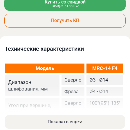
Купить со скидкой
Скидка 51 990 ₽
Получить КП
Технические xарактеристики
Модель
MRC-14 F4
Сверло
Ø3 - Ø14
Диапазон
шлифования, мм
Фреза
Ø4 - Ø14
Сверло
100°(95°)-135°
Угол при вершине,
град
Фреза
0°-3°
Показать еще
Мощность двигателя, Вт
180