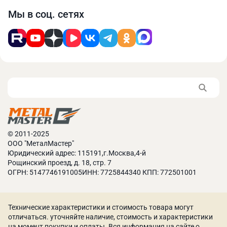
Мы в соц. сетях
© 2011-2025
ООО "МеталМастер"
Юридический адрес: 115191,г.Москва,4-й
Рощинский проезд, д. 18, стр. 7
ОГРН: 5147746191005ИНН: 7725844340 КПП: 772501001
Технические характеристики и стоимость товара могут
Узел заточки режущей кромки фрез с углом при
отличаться. уточняйте наличие, стоимость и характеристики
на момент покупки и оплаты. Вся информация на сайте о