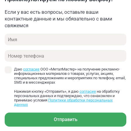
02.07.2025 в 11:34
Если у вас есть вопросы, оставьте ваши
контактные данные и мы обязательно с вами
Артем
свяжемся
Какой диаметр сверл и фрез можно затачивать на
станке MRC-14 F4?
Имя
Александр Куликов
Телефон
Технический директор
ООО «МеталМастер»
Добрый день! Сверла — от 3 до 14 мм, фрезы — от
Даю
согласие
ООО «МеталМастер» на получение рекламно-
4 до 14 мм.
информационных материалов о товарах, услугах, акциях,
специальных предложениях и мероприятиях по телефону, email,
SMS и в мессенджерах
Нажимая кнопку «Отправить», я даю
согласие
на обработку
персональных данных и подтверждаю, что ознакомлен и
принимаю условия
Политики обработки персональных
данных
Узел формирования заднего угла для
Отправить
качественного удаления стружки, а также узел
формирования перемычки.