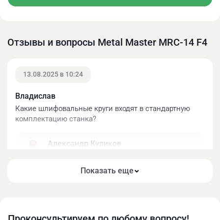
Отзывы и вопросы Metal Master MRC-14 F4
13.08.2025 в 10:24
Владислав
Какие шлифовальные круги входят в стандартную
комплектацию станка?
Узел формирования угла при вершине сверла в
диапазоне 100°-135°.
Александр Куликов
Технический директор
ООО «МеталМастер»
Показать еще
Здравствуйте! CBN230 для быстрорежущей стали
и SDC230 с алмазным напылением для твердых
сплавов.
Проконсультируем по любому вопросу!