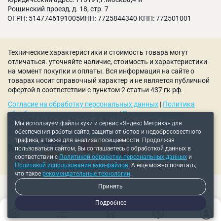
Рассматриваемая оснастка успешно
Рощинский проезд, д. 18, стр. 7
интегрируются с системами ЧПУ, образуя
ОГРН: 5147746191005ИНН: 7725844340 КПП: 772501001
пятикоординатные обрабатывающие центры.
Программное управление позволяет
реализовывать сложные траектории движения
Технические характеристики и стоимость товара могут
отличаться. уточняйте наличие, стоимость и характеристики
инструмента, недоступные при использовании
на момент покупки и оплаты. Вся информация на сайте о
обычного трёхкоординатного оборудования.
товарах носит справочный характер и не является публичной
офертой в соответствии с пунктом 2 статьи 437 гк рф.
Синхронизация движений стола с перемещениями
рабочих механизмов станка обеспечивает
Согласие на обработку персональных данных
|
Политика
возможность непрерывной обработки
обработки персональных данных
|
Пользовательское
соглашение
|
Политика использования куки-файлов
|
Мы используем файлы куки и сервис «Яндекс Метрика» для
криволинейных поверхностей, что важно при
обеспечения работы сайта, защиты от ботов и недобросовестного
Рекомендательные технологии
изготовлении лопаток турбин, пропеллеров и
трафика, а также для анализа посещаемости. Продолжая
других деталей сложной геометрии.
пользоваться сайтом, Вы соглашаетесь с обработкой данных в
соответствии с
Политикой обработки персональных данных
и
При выборе оснастки нужно учитывать
Политикой использования куки-файлов
. А ещё можно почитать,
что такое
рекомендательные технологии
.
грузоподъёмность, диапазон углов поворота и
наклона, точность и скорость позиционирования,
Принять
жёсткость конструкции.
Подробнее
Купить качественные наклонно-поворотные столы