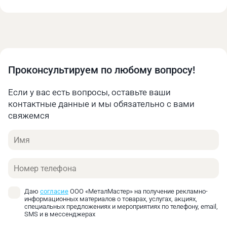
Наклонно поворотный фрезерный стол
объединяет функции двух типов движения:
вращения вокруг вертикальной оси и наклона
относительно горизонтальной плоскости.
Конструкция включает прецизионные
подшипники, червячные передачи и системы
Проконсультируем по любому вопросу!
фиксации, обеспечивающие высокую жёсткость и
отсутствие люфтов.
Если у вас есть вопросы, оставьте ваши
Основные конструктивные
контактные данные и мы обязательно с вами
свяжемся
элементы
Имя
Поворотная платформа с делительными
рисками;
Механизм наклона с угловой шкалой;
Телефон
Система зажимных элементов;
Центрирующие приспособления;
Даю
согласие
ООО «МеталМастер» на получение рекламно-
Опорные конструкции повышенной жёсткости.
информационных материалов о товарах, услугах, акциях,
специальных предложениях и мероприятиях по телефону, email,
SMS и в мессенджерах
Стол поворотный наклоняемый находит широкое