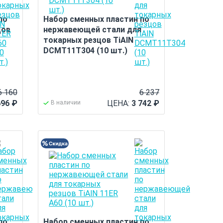
по
Набор сменных пластин по
цов
нержавеющей стали для
токарных резцов TiAlN
DCMT11T304 (10 шт.)
6 160
6 237
696
₽
ЦЕНА:
3 742
₽
В наличии
по
Набор сменных пластин по