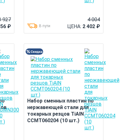
3 927
4 004
356
₽
ЦЕНА:
2 402
₽
В пути
по
Набор сменных пластин по
цов
нержавеющей стали для
токарных резцов TiAlN
CCMT060204 (10 шт.)