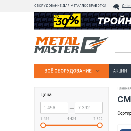
ОБОРУДОВАНИЕ ДЛЯ МЕТАЛЛООБРАБОТКИ
Onlin
ВСЁ ОБОРУДОВАНИЕ
АКЦИИ
Главна
Цена
СМ
--
Сортир
1 456
4 424
7 392
|