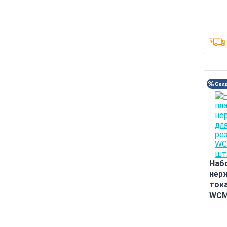
Наб
нер
тока
WCM