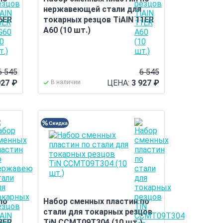
нержавеющей стали для
6ER
токарных резцов TiAlN 11ER
A60 (10 шт.)
6 545
6 545
927
₽
ЦЕНА:
3 927
₽
В наличии
по
Набор сменных пластин по
стали для токарных резцов
8ER
TiN CCMT09T304 (10 шт.)