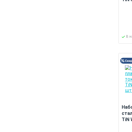
В 
Наб
ста
TiN