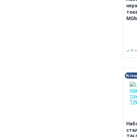
нер
тока
MGM
В 
Наб
ста
TiN 