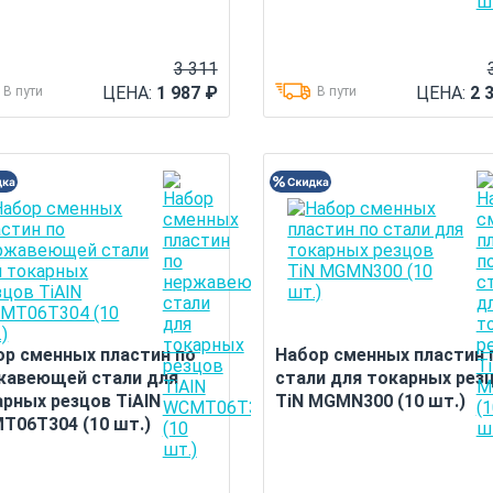
3 311
ЦЕНА:
1 987
₽
ЦЕНА:
2 
В пути
В пути
ор сменных пластин по
Набор сменных пластин 
жавеющей стали для
стали для токарных рез
рных резцов TiAlN
TiN MGMN300 (10 шт.)
T06T304 (10 шт.)