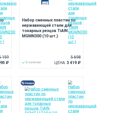
по
Набор сменных пластин по
нержавеющей стали для
токарных резцов TiAlN
MGMN300 (10 шт.)
5 159
5 698
095
₽
ЦЕНА:
3 419
₽
В наличии