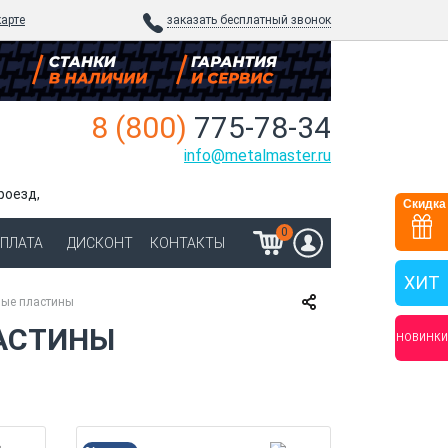
карте
заказать бесплатный звонок
8 (800)
775-78-34
info@metalmaster.ru
роезд,
Скидка
0
ОПЛАТА
ДИСКОНТ
КОНТАКТЫ
ХИТ
ные пластины
АСТИНЫ
НОВИНКИ