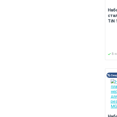
Наб
ста
TiN 
В 
Наб