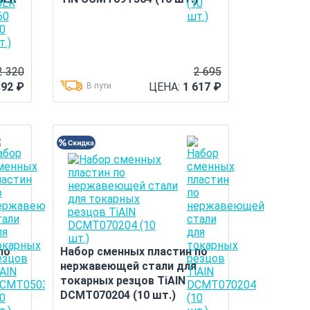
2 320
2 695
392
₽
ЦЕНА:
1 617
₽
В пути
по
Набор сменных пластин по
нержавеющей стали для
токарных резцов TiAlN
DCMT070204 (10 шт.)