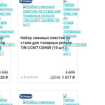
по
Набор сменных пластин по
цов
стали для токарных резцов
)
TiN CCMT120408 (10 шт.)
2 533
2 695
520
₽
ЦЕНА:
1 617
₽
В наличии