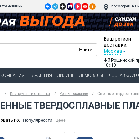
e трансляции
посмотреть на 
Ваш регион
доставки:
Москва
4-й Рощинский п
18с10
КОМПАНИЯ
ГАРАНТИЯ
ЛИЗИНГ
ДЕМОЗАЛЫ
ДОСТАВКА И 
я
Инструмент и оснастка
Резцы токарные
Сменные твердосплав
ЕННЫЕ ТВЕРДОСПЛАВНЫЕ ПЛ
овать по:
Популярности
Цене