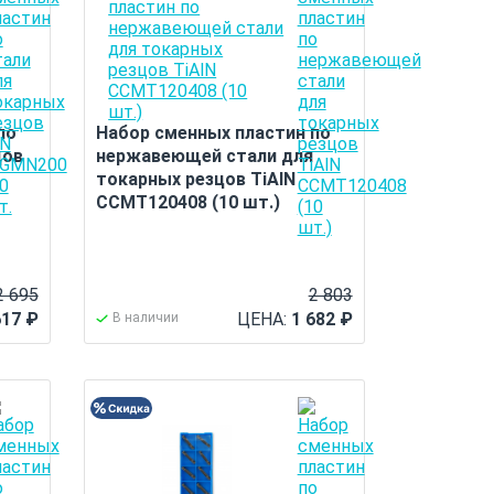
по
Набор сменных пластин по
цов
нержавеющей стали для
токарных резцов TiAlN
CCMT120408 (10 шт.)
2 695
2 803
617
₽
ЦЕНА:
1 682
₽
В наличии