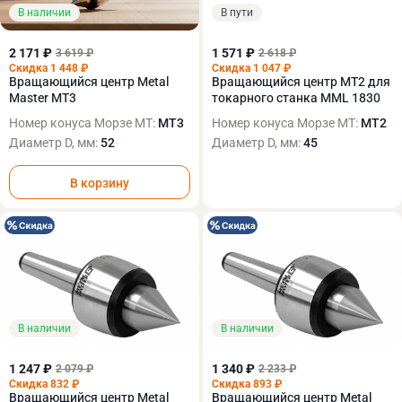
В наличии
В пути
2 171 ₽
1 571 ₽
3 619 ₽
2 618 ₽
Скидка 1 448 ₽
Скидка 1 047 ₽
Вращающийся центр Metal
Вращающийся центр МТ2 для
Master МТ3
токарного станка MML 1830
Номер конуса Морзе МТ:
МТ3
Номер конуса Морзе МТ:
MT2
Диаметр D, мм:
52
Диаметр D, мм:
45
В корзину
В наличии
В наличии
1 247 ₽
1 340 ₽
2 079 ₽
2 233 ₽
Скидка 832 ₽
Скидка 893 ₽
Вращающийся центр Metal
Вращающийся центр Metal