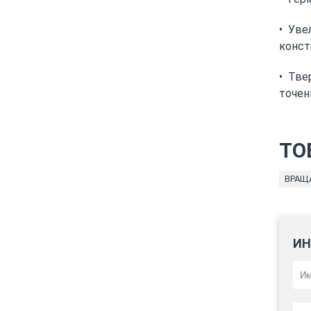
• Уве
конст
• Тве
точен
ТО
ВРАЩ
ИН