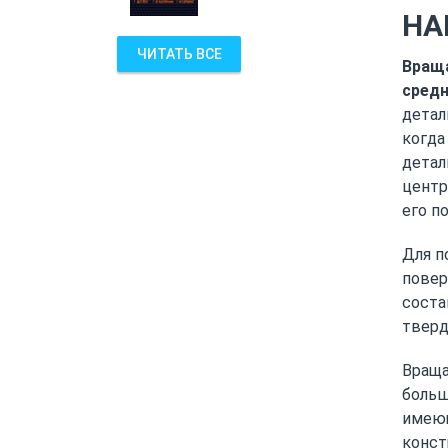
НА
ЧИТАТЬ ВСЕ
Враща
средн
детал
когда
детал
центр
его п
Для п
повер
соста
тверд
Враща
больш
имеющ
конст