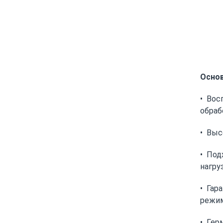
Осно
• Вос
обраб
• Выс
• Под
нагру
• Гар
режи
• Гер