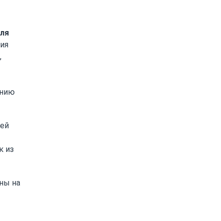
для
ния
,
ению
чей
к из
ны на