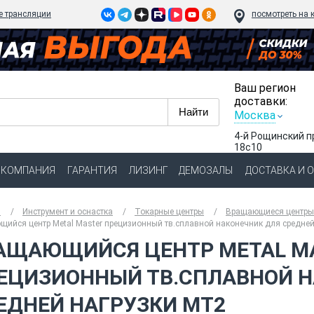
e трансляции
посмотреть на 
Ваш регион
доставки:
Москва
4-й Рощинский п
18с10
КОМПАНИЯ
ГАРАНТИЯ
ЛИЗИНГ
ДЕМОЗАЛЫ
ДОСТАВКА И 
я
Инструмент и оснастка
Токарные центры
Вращающиеся центры 
ийся центр Metal Master прецизионный тв.сплавной наконечник для средне
АЩАЮЩИЙСЯ ЦЕНТР METAL M
ЕЦИЗИОННЫЙ ТВ.СПЛАВНОЙ Н
ЕДНЕЙ НАГРУЗКИ MT2