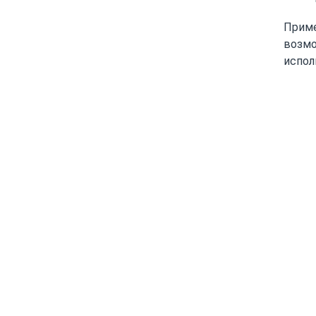
Приме
возмо
испол