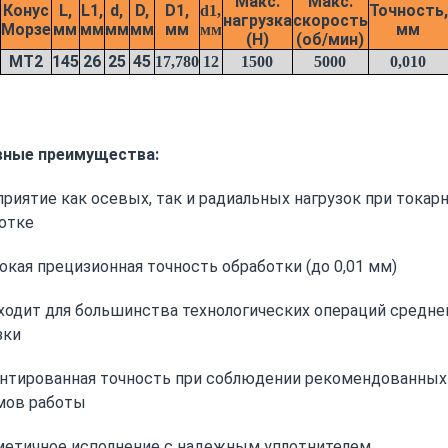
Макс.
Макс.
Конус
L,
L1,
d,
D,
D1,
Точность,
d1,
нагрузка
скорость
Морзе
мм
мм
мм
мм
мм
мм
мм
(Н)
(об/мин)
MТ2
145
26
25
45
17,780
12
1500
5000
0,010
вные преимущества:
приятие как осевых, так и радиальных нагрузок при токар
отке
окая прецизионная точность обработки (до 0,01 мм)
ходит для большинства технологических операций средне
зки
антированная точность при соблюдении рекомендованных
мов работы
метичное исполнение с надежным уплотнителем