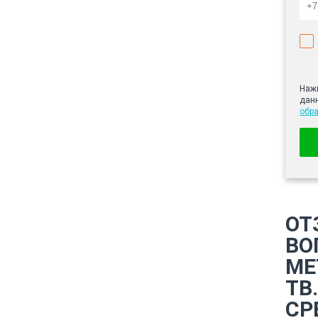
Нажи
дан
обр
ОТ
ВО
ME
ТВ
СР