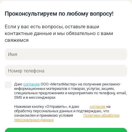
панелей, профилей, кровельных элементов.
Проконсультируем по любому вопросу!
Производство мебели, в частности,
металлических каркасов и фурнитуры.
Если у вас есть вопросы, оставьте ваши
Бытовая техника – формирование корпусов и
контактные данные и мы обязательно с вами
внутренних частей.
свяжемся
Судостроение – обработка обшивки, силовых
конструкций.
Имя
Металлоконструкции – изготовление балок,
колонн, строительных деталей.
Телефон
Листогибочный пресс работает по
следующему принципу:
Даю
согласие
ООО «МеталМастер» на получение рекламно-
информационных материалов о товарах, услугах, акциях,
Лист металла помещается на нижнюю матрицу
специальных предложениях и мероприятиях по телефону, email,
станка.
SMS и в мессенджерах
Верхний пуансон опускается и прижимает лист к
Нажимая кнопку «Отправить», я даю
согласие
на
матрице.
обработку персональных данных и подтверждаю, что
ознакомлен и принимаю условия
Политики обработки
Под действием усилия материал деформируется,
персональных данных
принимая форму инструмента.
После снятия нагрузки деталь сохраняет заданную