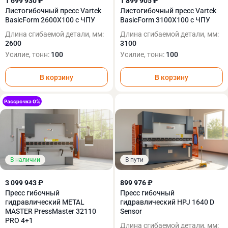
1 699 930 ₽
1 899 905 ₽
Листогибочный пресс Vartek
Листогибочный пресс Vartek
BasicForm 2600X100 с ЧПУ
BasicForm 3100X100 с ЧПУ
Длина сгибаемой детали, мм:
Длина сгибаемой детали, мм:
2600
3100
Усилие, тонн:
100
Усилие, тонн:
100
В корзину
В корзину
В наличии
В пути
3 099 943 ₽
899 976 ₽
Пресс гибочный
Пресс гибочный
гидравлический METAL
гидравлический HPJ 1640 D
MASTER PressMaster 32110
Sensor
PRO 4+1
Длина сгибаемой детали, мм: