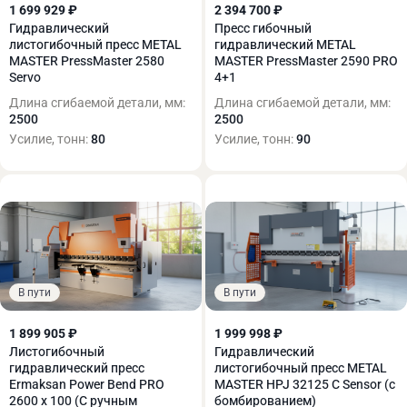
1 699 929 ₽
2 394 700 ₽
Гидравлический
Пресс гибочный
листогибочный пресс METAL
гидравлический METAL
MASTER PressMaster 2580
MASTER PressMaster 2590 PRO
Servo
4+1
Длина сгибаемой детали, мм:
Длина сгибаемой детали, мм:
2500
2500
Усилие, тонн:
80
Усилие, тонн:
90
В пути
В пути
1 899 905 ₽
1 999 998 ₽
Листогибочный
Гидравлический
гидравлический пресс
листогибочный пресс METAL
Ermaksan Power Bend PRO
MASTER HPJ 32125 C Sensor (с
2600 x 100 (С ручным
бомбированием)