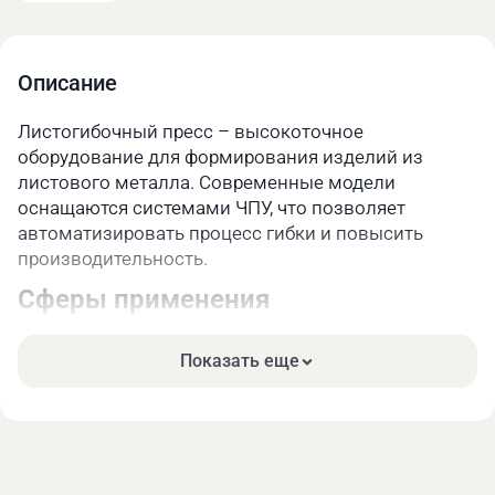
Описание
Листогибочный пресс – высокоточное
оборудование для формирования изделий из
листового металла. Современные модели
оснащаются системами ЧПУ, что позволяет
автоматизировать процесс гибки и повысить
производительность.
Сферы применения
Рассматриваемые станки широко используются в
различных отраслях промышленности:
Показать еще
Автомобилестроение – изготовление кузовных
частей, компонентов шасси.
Авиационная промышленность – производство
обшивки и каркасных составляющих.
Строительство – создание металлических