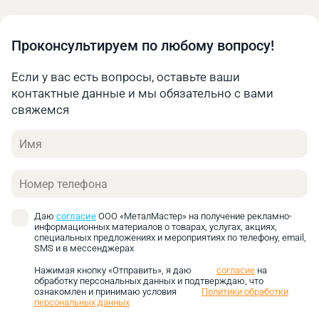
Многопозиционная обработка без
переустановки заготовки;
Повышенная производительность слесарных
Проконсультируем по любому вопросу!
работ;
Универсальность применения для различных
Если у вас есть вопросы, оставьте ваши
операций;
контактные данные и мы обязательно с вами
Точное позиционирование в заданной
свяжемся
плоскости.
Имя
Рассматриваемая оснастка производится из
высокопрочных стальных сплавов или серого
Телефон
чугуна, обеспечивающих долговечность
эксплуатации даже при значительных нагрузках.
Рабочие поверхности губок подвергаются
Даю
согласие
ООО «МеталМастер» на получение рекламно-
термической обработке для повышения
информационных материалов о товарах, услугах, акциях,
специальных предложениях и мероприятиях по телефону, email,
износостойкости.
SMS и в мессенджерах
Тиски слесарные с поворотным механизмом
Нажимая кнопку «Отправить», я даю
согласие
на
обработку персональных данных и подтверждаю, что
можно купить в компании Metal Master по
ознакомлен и принимаю условия
Политики обработки
выгодной цене. Стоимость технологической
персональных данных
оснастки зависит от размерных характеристик и