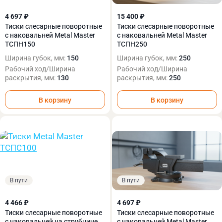
4 697 ₽
15 400 ₽
Тиски слесарные поворотные
Тиски слесарные поворотные
с наковальней Metal Master
с наковальней Metal Master
ТСПН150
ТСПН250
Ширина губок, мм:
150
Ширина губок, мм:
250
Рабочий ход/Ширина
Рабочий ход/Ширина
раскрытия, мм:
130
раскрытия, мм:
250
В корзину
В корзину
В пути
В пути
4 466 ₽
4 697 ₽
Тиски слесарные поворотные
Тиски слесарные поворотные
с наковальней на струбцине
с наковальней Metal Master