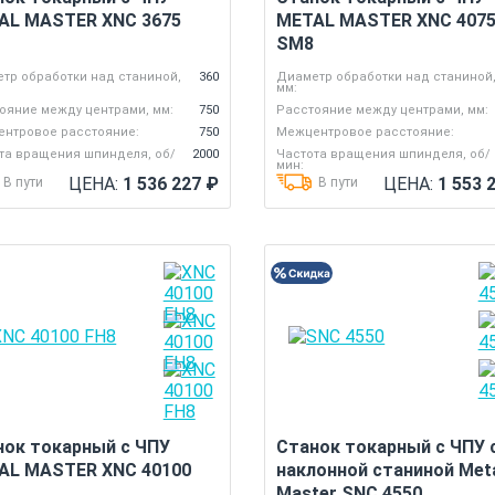
AL MASTER XNC 3675
METAL MASTER XNC 407
SM8
тр обработки над станиной,
360
Диаметр обработки над станиной
мм:
ояние между центрами, мм:
750
Расстояние между центрами, мм:
нтровое расстояние:
750
Межцентровое расстояние:
та вращения шпинделя, об/
2000
Частота вращения шпинделя, об/
мин:
ЦЕНА:
1 536 227
₽
ЦЕНА:
1 553 
В пути
В пути
нок токарный с ЧПУ
Станок токарный с ЧПУ 
AL MASTER XNC 40100
наклонной станиной Met
Master SNC 4550