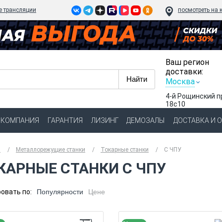
e трансляции
посмотреть на 
Ваш регион
доставки:
Москва
4-й Рощинский п
18с10
КОМПАНИЯ
ГАРАНТИЯ
ЛИЗИНГ
ДЕМОЗАЛЫ
ДОСТАВКА И 
я
Металлорежущие станки
Токарные станки
C ЧПУ
КАРНЫЕ СТАНКИ С ЧПУ
овать по:
Популярности
Цене