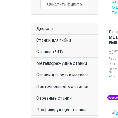
Очистить фильтр
Дисконт
Ста
MET
Станки для гибки
FM8
Диаме
Станки с ЧПУ
мм:
Расст
Металлорежущие станки
Межце
Часто
мин:
Станки для резки металла
В 
Ленточнопильные станки
Отрезные станки
Профилирующие станки