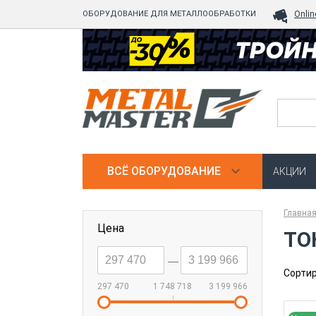
ОБОРУДОВАНИЕ ДЛЯ МЕТАЛЛООБРАБОТКИ
Onlin
ВСЁ ОБОРУДОВАНИЕ
АКЦИИ
Главна
Цена
ТО
--
Сортир
297 470
1 748 718
3 199 966
|