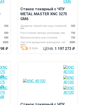
Станок токарный с ЧПУ
0
METAL MASTER XNC 3275
GM6
,
320
Диаметр обработки над станиной,
320
мм:
500
Расстояние между центрами, мм:
750
500
Межцентровое расстояние:
750
2000
Частота вращения шпинделя, об/
2000
мин:
898
₽
ЦЕНА:
1 197 273
₽
В пути
Станок токарный с ЧПУ