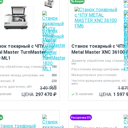
нок токарный с ЧПУ
Станок токарный с ЧПУ
l Master TurnMaster
Metal Master XNC 36100 
0 ML1
Диаметр обработки над станиной
мм:
тр обработки над станиной,
180
Расстояние между центрами, мм:
Межцентровое расстояние:
ояние между центрами, мм:
300
Частота вращения шпинделя, об/
жение, В:
220
мин:
сть двигателя, кВт:
0.75
349 965
1 87
ЦЕНА:
297 470
₽
ЦЕНА:
1 597 
наличии
В наличии