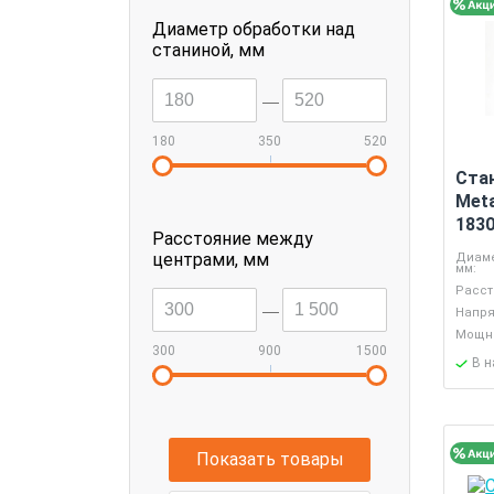
Диаметр обработки над
станиной, мм
--
180
350
520
|
Ста
Meta
183
Расстояние между
центрами, мм
Диаме
мм:
Расст
Напря
--
Мощно
300
900
1500
В 
|
Показать товары