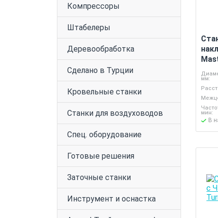
Компрессоры
Штабелеры
Ста
Деревообработка
накл
Mas
Сделано в Турции
Диаме
мм:
Расст
Кровельные станки
Межце
Часто
Станки для воздуховодов
мин:
В 
Спец. оборудование
Готовые решения
Заточные станки
Инструмент и оснастка