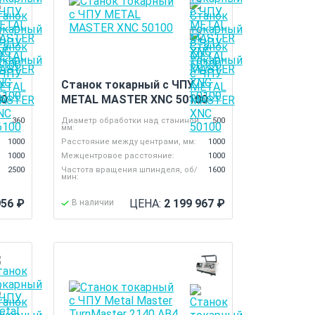
Станок токарный с ЧПУ
00
METAL MASTER XNC 50100
,
360
Диаметр обработки над станиной,
500
мм:
1000
Расстояние между центрами, мм:
1000
1000
Межцентровое расстояние:
1000
2500
Частота вращения шпинделя, об/
1600
мин:
956
₽
ЦЕНА:
2 199 967
₽
В наличии