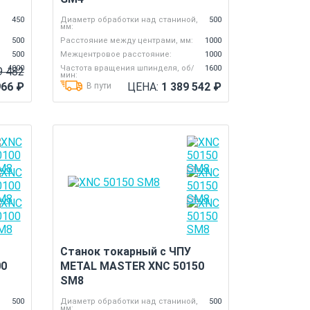
,
450
Диаметр обработки над станиной,
500
мм:
500
Расстояние между центрами, мм:
1000
500
Межцентровое расстояние:
1000
4000
Частота вращения шпинделя, об/
1600
9 482
мин:
966
₽
ЦЕНА:
1 389 542
₽
В пути
Станок токарный с ЧПУ
00
METAL MASTER XNC 50150
SM8
,
500
Диаметр обработки над станиной,
500
мм: