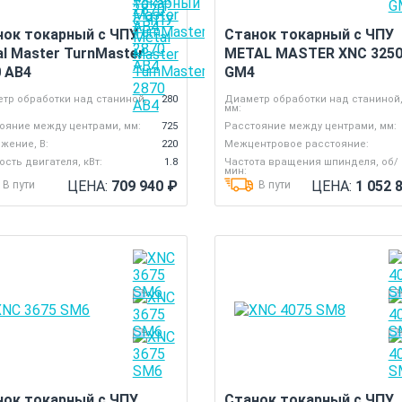
нок токарный с ЧПУ
Станок токарный с ЧПУ
l Master TurnMaster
METAL MASTER XNC 325
0 AB4
GM4
тр обработки над станиной,
280
Диаметр обработки над станиной
мм:
ояние между центрами, мм:
725
Расстояние между центрами, мм:
жение, В:
220
Межцентровое расстояние:
сть двигателя, кВт:
1.8
Частота вращения шпинделя, об/
мин:
ЦЕНА:
709 940
₽
ЦЕНА:
1 052 
В пути
В пути
нок токарный с ЧПУ
Станок токарный с ЧПУ