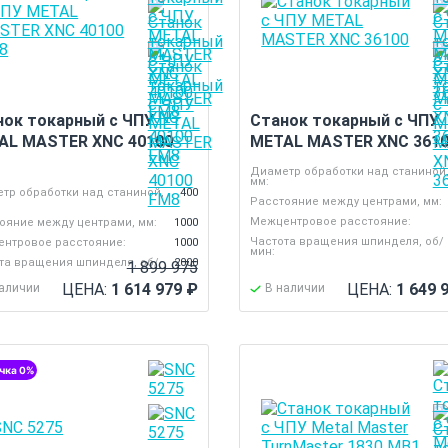
нок токарный с ЧПУ
Станок токарный с ЧПУ
AL MASTER XNC 40100
METAL MASTER XNC 361
Диаметр обработки над станиной
мм:
тр обработки над станиной,
400
Расстояние между центрами, мм:
Межцентровое расстояние:
ояние между центрами, мм:
1000
Частота вращения шпинделя, об/
нтровое расстояние:
1000
мин:
та вращения шпинделя, об/
2000
1 899 975
ЦЕНА:
1 614 979
₽
ЦЕНА:
1 649 
наличии
В наличии