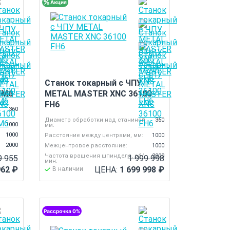
Станок токарный с ЧПУ
FM6
METAL MASTER XNC 36100
FH6
,
360
Диаметр обработки над станиной,
360
1000
мм:
1000
Расстояние между центрами, мм:
1000
2000
Межцентровое расстояние:
1000
Частота вращения шпинделя, об/
2000
9 955
1 999 998
мин:
962
₽
ЦЕНА:
1 699 998
₽
В наличии