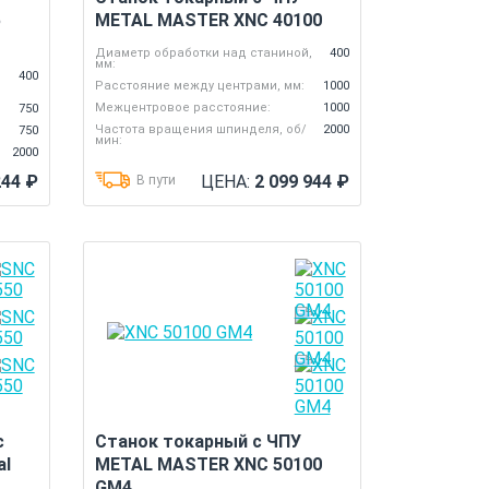
5
METAL MASTER XNC 40100
Диаметр обработки над станиной,
400
мм:
,
400
Расстояние между центрами, мм:
1000
Межцентровое расстояние:
1000
750
Частота вращения шпинделя, об/
2000
750
мин:
2000
244
₽
ЦЕНА:
2 099 944
₽
В пути
с
Станок токарный с ЧПУ
al
METAL MASTER XNC 50100
GM4