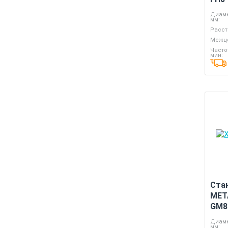
Диаме
мм:
Расст
Межце
Часто
мин:
Ста
MET
GM8
Диаме
мм: