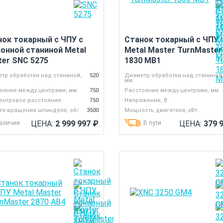
нок токарный с ЧПУ с
Станок токарный с ЧПУ
онной станиной Metal
Metal Master TurnMaster
ter SNC 5275
1830 MB1
тр обработки над станиной,
520
Диаметр обработки над станиной
мм:
ояние между центрами, мм:
750
Расстояние между центрами, мм:
нтровое расстояние:
750
Напряжение, В:
та вращения шпинделя, об/
3500
Мощность двигателя, кВт:
ЦЕНА:
2 999 997
₽
ЦЕНА:
379 
наличии
В пути