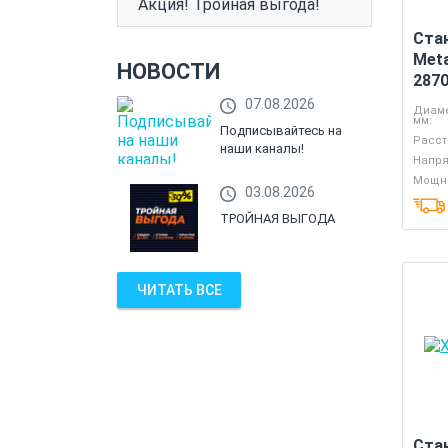
Акция! Тройная выгода!
Ста
Meta
НОВОСТИ
287
07.08.2026
Диаме
мм:
Подписывайтесь на
Расст
наши каналы!
Напря
Мощно
03.08.2026
ТРОЙНАЯ ВЫГОДА
ЧИТАТЬ ВСЕ
Ста