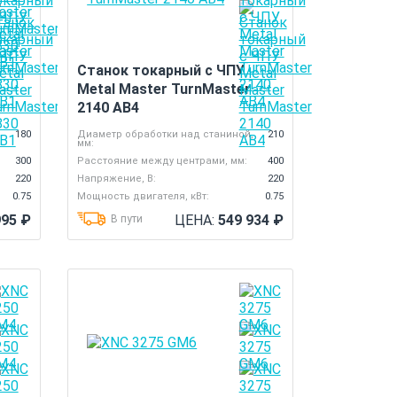
Станок токарный с ЧПУ
Metal Master TurnMaster
2140 AB4
,
180
Диаметр обработки над станиной,
210
мм:
300
Расстояние между центрами, мм:
400
220
Напряжение, В:
220
0.75
Мощность двигателя, кВт:
0.75
995
₽
ЦЕНА:
549 934
₽
В пути