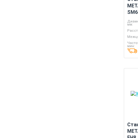
MET
SM6
Диаме
мм:
Расст
Межце
Часто
мин:
Ста
MET
FH8