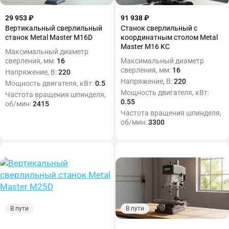
29 953 ₽
91 938 ₽
Вертикальный сверлильный
Станок сверлильный с
станок Metal Master M16D
координатным столом Metal
Master M16 KC
Максимальный диаметр
сверления, мм:
16
Максимальный диаметр
сверления, мм:
16
Напряжение, В:
220
Напряжение, В:
220
Мощность двигателя, кВт:
0.5
Мощность двигателя, кВт:
Частота вращения шпинделя,
0.55
об/мин:
2415
Частота вращения шпинделя,
об/мин:
3300
В пути
В пути