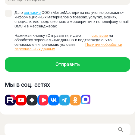
Шпиндель с закреплённым в нем инструментом
начинает вращаться с заданной скоростью.
Даю
согласие
ООО «МеталМастер» на получение рекламно-
информационных материалов о товарах, услугах, акциях,
Скорость вращения может регулироваться в
специальных предложениях и мероприятиях по телефону, email,
зависимости от материала заготовки или
SMS и в мессенджерах
диаметра сверла.
Нажимая кнопку «Отправить», я даю
согласие
на
Шпиндельная бабка с вращающимся
обработку персональных данных и подтверждаю, что
ознакомлен и принимаю условия
Политики обработки
инструментом начинает опускаться,
персональных данных
обеспечивая поступательное движение
оснастки.
Отправить
Вращающееся сверло начинает резание
материала. Стружка удаляется по спиральным
канавкам сверла.
Мы в соц. сетях
Глубина сверления контролируется с помощью
ограничителя хода шпинделя или по шкале на
корпусе оборудования.
По достижении требуемой глубины отверстия
подача инструмента прекращается. Шпиндель
возвращается в исходное положение.
Перед тем, как купить сверлильный станок