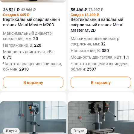
36 521 ₽
55 498 ₽
42 966 ₽
73 997 ₽
Скидка 6 445 ₽
Скидка 18 499 ₽
Вертикальный сверлильный
Вертикальный напольный
станок Metal Master M20D
сверлильный станок Metal
Master M32D
Максимальный диаметр
сверления, мм:
20
Максимальный диаметр
сверления, мм:
32
Напряжение, В:
220
Напряжение, В:
380
Мощность двигателя, кВт:
0.75
Мощность двигателя, кВт:
1.1
Частота вращения шпинделя,
Частота вращения шпинделя,
об/мин:
2910
об/мин:
2507
В корзину
В корзину
В пути
В пути