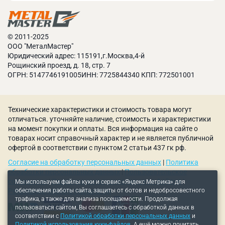
вертикального типа оцените, насколько он
эффективно справиться с поставленными
задачами, безопасен в эксплуатации, обладает
© 2011-2025
необходимыми функциональными
ООО "МеталМастер"
Юридический адрес: 115191,г.Москва,4-й
возможностями.
Рощинский проезд, д. 18, стр. 7
Сферы применения
ОГРН: 5147746191005ИНН: 7725844340 КПП: 772501001
Автомобилестроение. Формирование технических
проёмов в элементах кузова. Изготовление
Технические характеристики и стоимость товара могут
крепёжных точек на раме и ходовой части.
отличаться. уточняйте наличие, стоимость и характеристики
Авиакосмическая отрасль. Создание
на момент покупки и оплаты. Вся информация на сайте о
высокоточных отверстий в обшивке летательных
товарах носит справочный характер и не является публичной
аппаратов. Обработка деталей шасси и внутренних
офертой в соответствии с пунктом 2 статьи 437 гк рф.
механизмов.
Согласие на обработку персональных данных
|
Политика
Кораблестроение. Перфорирование металлических
обработки персональных данных
|
Пользовательское
листов для обшивки судов. Подготовка элементов
соглашение
|
Политика использования куки-файлов
|
Мы используем файлы куки и сервис «Яндекс Метрика» для
обеспечения работы сайта, защиты от ботов и недобросовестного
Рекомендательные технологии
корабельного оборудования.
трафика, а также для анализа посещаемости. Продолжая
Изготовление металлоконструкций.
пользоваться сайтом, Вы соглашаетесь с обработкой данных в
Просверливание балок, ферм, опорных элементов.
соответствии с
Политикой обработки персональных данных
и
Политикой использования куки-файлов
. А ещё можно почитать,