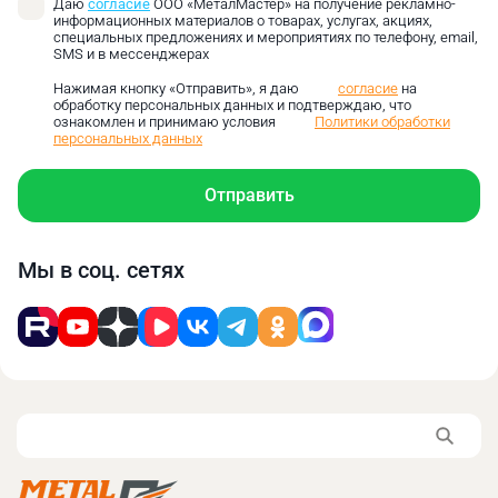
Даю
согласие
ООО «МеталМастер» на получение рекламно-
информационных материалов о товарах, услугах, акциях,
специальных предложениях и мероприятиях по телефону, email,
SMS и в мессенджерах
Нажимая кнопку «Отправить», я даю
согласие
на
обработку персональных данных и подтверждаю, что
ознакомлен и принимаю условия
Политики обработки
персональных данных
Отправить
Основными сферами применения реализуемой
техники будут частное и заготовительное
Мы в соц. сетях
промышленное производство. Данное
оборудование способно значительно упростить
выполнения требуемых операций.
Преимущества и особенности
автоматических ленточнопильных
станков заключаются в
следующем: