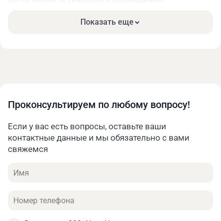
оборудование с учётом реалий вашего
предприятия.
Показать еще
Промышленный автоматический
ленточнопильный станок с ЧПУ позволяет
выполнять распил труб и сплошных заготовок.
В качестве режущего инструмента выступает
биметаллическое пильное полотно. Для
своевременного охлаждения оснастки
Проконсультируем по любому вопросу!
предусмотрена система подачи СОЖ. Так вы
можете быть уверены, что пильное полотно
Если у вас есть вопросы, оставьте ваши
прослужит значительное время. Оснастка не будет
контактные данные и мы обязательно с вами
перегреваться, а значит способна справиться с
свяжемся
поставленными задачами.
Имя
Телефон