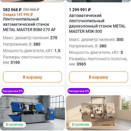
583 968 ₽
1 299 991 ₽
729 960 ₽
Скидка 145 992 ₽
Автоматический
Ленточнопильный
ленточнопильный
автоматический станок
двухколонный станок METAL
METAL MASTER BSM-270 AF
MASTER MSK-300
Макс. диаметр пиления:
270
Макс. диаметр пиления:
300
Напряжение, В:
380
Напряжение, В:
380
Мощность двигателя, кВт:
1.5
Мощность двигателя, кВт:
3
Размеры ленточного полотна,
Размеры ленточного полотна,
мм:
3160
мм:
3565
В корзину
В корзину
В наличии
В наличии