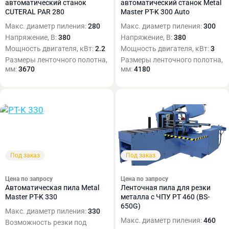
автоматический станок
автоматический станок Metal
CUTERAL PAR 280
Master PT-K 300 Auto
Макс. диаметр пиления:
280
Макс. диаметр пиления:
300
Напряжение, В:
380
Напряжение, В:
380
Мощность двигателя, кВт:
2.2
Мощность двигателя, кВт:
3
Размеры ленточного полотна,
Размеры ленточного полотна,
мм:
3670
мм:
4180
Под заказ
Под заказ
Цена по запросу
Цена по запросу
Автоматическая пила Metal
Ленточная пила для резки
Master PT-K 330
металла с ЧПУ PT 460 (BS-
650G)
Макс. диаметр пиления:
330
Макс. диаметр пиления:
460
Возможность резки под