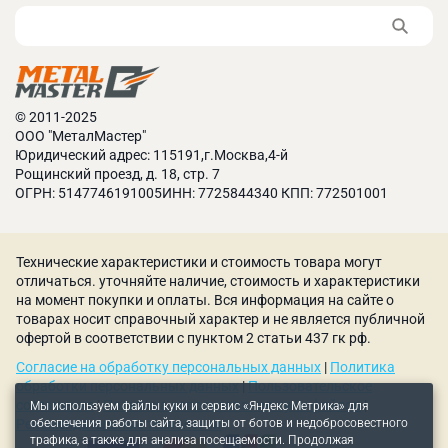
трением.
Компактное быстродействующее устройство для
хранения и смены станковой оснастки –
револьверный магазин на 24 инструмента.
Оснащение датчиками наличия и правильности
© 2011-2025
установки инструментов.
ООО "МеталМастер"
Высокоскоростной шпиндель. Эффективная
Юридический адрес: 115191,г.Москва,4-й
обработка широкого спектра материалов, включая
Рощинский проезд, д. 18, стр. 7
сталь, алюминий, различные сплавы.
ОГРН: 5147746191005ИНН: 7725844340 КПП: 772501001
При выборе фрезерного станка с ЧПУ по металлу
важно учитывать специфические требования
промышленного предприятия, такие как размеры
Технические характеристики и стоимость товара могут
отличаться. уточняйте наличие, стоимость и характеристики
обрабатываемых деталей, требуемая точность,
на момент покупки и оплаты. Вся информация на сайте о
производительность, цена. Стоимость варьируется
товарах носит справочный характер и не является публичной
в зависимости от технических характеристик
офертой в соответствии с пунктом 2 статьи 437 гк рф.
техники. Купить фрезерный станок с ЧПУ можно на
Согласие на обработку персональных данных
|
Политика
сайте компании Metal Master. Доставка в любой
обработки персональных данных
|
Пользовательское
город России выполняется в кратчайшие сроки.
соглашение
|
Политика использования куки-файлов
|
Мы используем файлы куки и сервис «Яндекс Метрика» для
обеспечения работы сайта, защиты от ботов и недобросовестного
Рекомендательные технологии
трафика, а также для анализа посещаемости. Продолжая