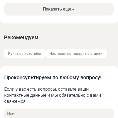
Сферы применения
Показать еще
Машиностроение. Сложные детали для
механизмов и машин, корпусные элементы
оборудования.
Авиакосмическая отрасль. Производство
Рекомендуем
высокоточных компонентов для двигателей,
элементов обшивки и каркаса летательных
аппаратов.
Ручные листогибы
Настольные токарные станки
Автомобилестроение. Изготовление
трансмиссий, компонентов подвески и
тормозных систем.
Медицинская промышленность. Создание
Проконсультируем по любому вопросу!
имплантов, протезов, хирургических
инструментов.
Если у вас есть вопросы, оставьте ваши
контактные данные и мы обязательно с вами
Конструктивные особенности
свяжемся
Прочная основа – массивное литое основание.
Станок обеспечивает стабильность и точность
Имя
фрезерной обработки.