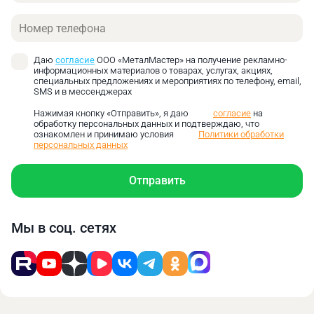
Защитный корпус. Безопасность оператора. Корпус
Телефон
фрезерного станка с ЧПУ оснащается
прозрачными панелями из ударопрочного
поликарбоната или многослойного безопасного
Даю
согласие
ООО «МеталМастер» на получение рекламно-
информационных материалов о товарах, услугах, акциях,
стекла, обеспечивающими хороший обзор рабочей
специальных предложениях и мероприятиях по телефону, email,
SMS и в мессенджерах
зоны.
Программное обеспечение для создания и
Нажимая кнопку «Отправить», я даю
согласие
на
обработку персональных данных и подтверждаю, что
редактирования управляющих программ,
ознакомлен и принимаю условия
Политики обработки
интерфейс оператора с сенсорным экраном
персональных данных
высокого разрешения, и модули связи с
исполнительными механизмами станка. Система
Отправить
ЧПУ поддерживают стандартные языки
программирования.
Высокоточные серводвигатели Siemens (Германия)
Мы в соц. сетях
отличаются малой инерцией ротора,
быстродействием, точностью регулирования
скорости и положения.
Прецизионные линейные направляющие.
Обеспечивают плавное движение с минимальным