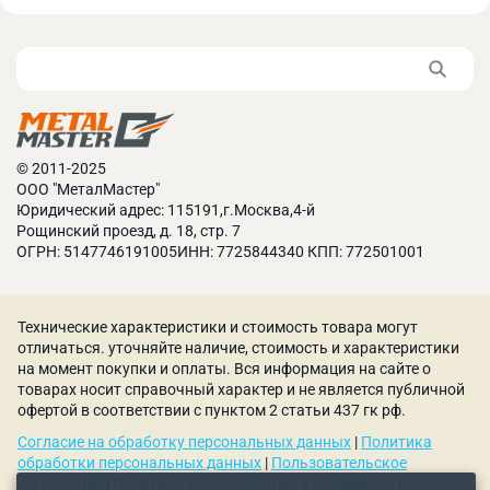
© 2011-2025
ООО "МеталМастер"
Юридический адрес: 115191,г.Москва,4-й
Эргономичные ручки гибочной балки длиной 500
Рощинский проезд, д. 18, стр. 7
мм позволяют оператору осуществлять гиб без
ОГРН: 5147746191005ИНН: 7725844340 КПП: 772501001
существенных усилий.
Технические характеристики и стоимость товара могут
отличаться. уточняйте наличие, стоимость и характеристики
на момент покупки и оплаты. Вся информация на сайте о
товарах носит справочный характер и не является публичной
офертой в соответствии с пунктом 2 статьи 437 гк рф.
Согласие на обработку персональных данных
|
Политика
обработки персональных данных
|
Пользовательское
соглашение
|
Политика использования куки-файлов
|