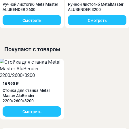
Ручной листогиб MetalMaster
Ручной листогиб MetalMaster
Листогибочный станок ALUBENDER 2200
ALUBENDER 2600
ALUBENDER 3200
представляет собой классическую линейку
Смотреть
Смотреть
мобильных алюминиевых непроходных
листогибов. Существенным преимуществом
относительно других подобных станков является
увеличенная глубина подачи листа, составляющая
Покупают с товаром
580 мм.
16 990 ₽
Стойка для станка Metal
Master AluBender
2200/2600/3200
Смотреть