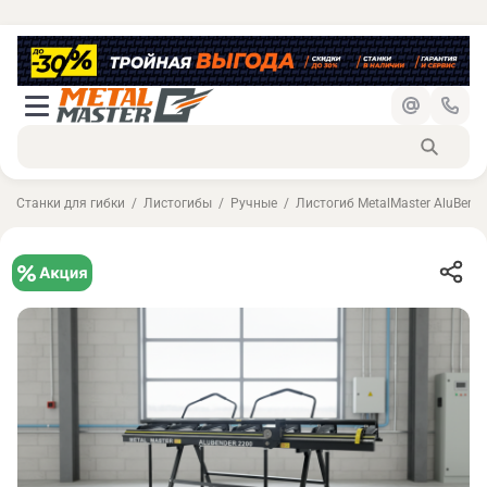
Станки для гибки
Листогибы
Ручные
Листогиб MetalMaster AluBende