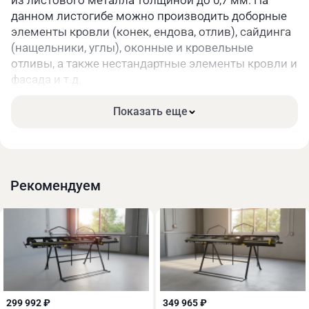
из листового металла толщиной до 0,7 мм. На
*Примечание: листогиб требует настройки
данном листогибе можно производить доборные
прижима листа под конкретную толщину
элементы кровли (конек, ендова, отлив), сайдинга
металла.
(нащельники, углы), оконные и кровельные
отливы, а также нестандартные элементы кровли и
фасада и т.д.
Возможна обработка листа из следующих
Показать еще
материалов: сталь, латунь, нержавеющая сталь,
медь и другие материалы, в том числе окрашенные
или с полимерным покрытием.
Рекомендуем
299 992 ₽
349 965 ₽