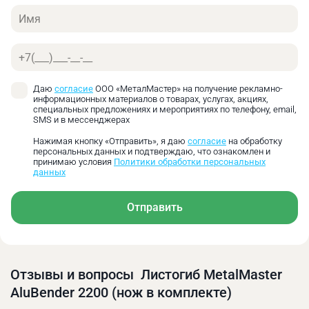
ручками для фиксации заготовки.
Имя
Телефон
Даю
согласие
ООО «МеталМастер» на получение рекламно-
информационных материалов о товарах, услугах, акциях,
специальных предложениях и мероприятиях по телефону, email,
SMS и в мессенджерах
Нажимая кнопку «Отправить», я даю
согласие
на обработку
персональных данных и подтверждаю, что ознакомлен и
принимаю условия
Политики обработки персональных
данных
Отправить
Роликовый нож обеспечивает промышленное
качество реза стального листа. Направляющей
Отзывы и вопросы Листогиб MetalMaster
рельсой для роликового ножа служит прижимная
AluBender 2200 (нож в комплекте)
балка листогиба.