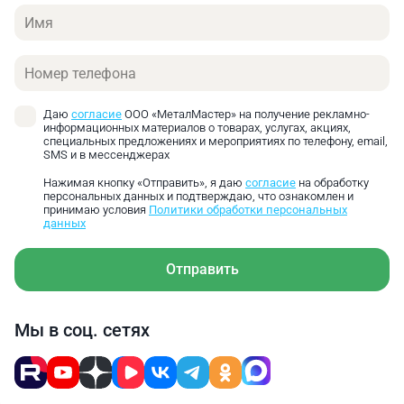
Имя
Технический директор
ООО «МеталМастер»
Добрый день! Максимальная толщина обработки
Телефон
нержавейки - 0,48 мм.
Даю
согласие
ООО «МеталМастер» на получение рекламно-
информационных материалов о товарах, услугах, акциях,
специальных предложениях и мероприятиях по телефону, email,
SMS и в мессенджерах
Нажимая кнопку «Отправить», я даю
согласие
на обработку
персональных данных и подтверждаю, что ознакомлен и
принимаю условия
Политики обработки персональных
данных
Высота подъема балки 50 мм дает возможность
удобно располагать заготовку с высокими
Отправить
бортами.
Мы в соц. сетях