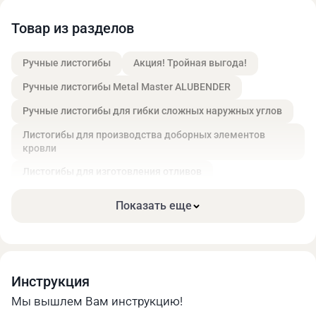
Товар из разделов
Конструкция из высокотехнологичных
Ручные листогибы
Акция! Тройная выгода!
анодированных легких сплавов обеспечивает
листогибу мобильность и компактность, что
Ручные листогибы Metal Master ALUBENDER
позволяет работать в мастерской или
Ручные листогибы для гибки сложных наружных углов
непосредственно на месте выполнения
Листогибы для производства доборных элементов
строительных работ.
кровли
Листогибы для изготовления отливов
Станки для производства вентилируемых фасадов
Показать еще
Листогибы с поворотной балкой
Станки для производства прямоугольных воздуховодов
Станки для производства доборных элементов
Инструкция
Алюминиевые гибочные станки
Мы вышлем Вам инструкцию!
Станок оснащен удобными прорезиненными