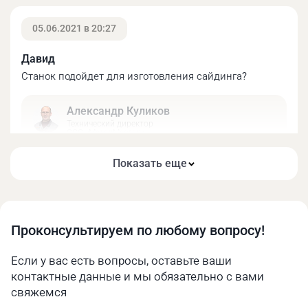
05.06.2021 в 20:27
Давид
Станок подойдет для изготовления сайдинга?
Александр Куликов
Технический директор
ООО «МеталМастер»
Здравствуйте! Это одна из основных задач
Показать еще
данной модели!
Механический угломер расположен с правой
стороны станка и позволяет добиться
02.05.2021 в 16:30
приемлемого уровня точности гиба.
Проконсультируем по любому вопросу!
Полина Орлова
Если у вас есть вопросы, оставьте ваши
С нержавейкой данный станок справится?
контактные данные и мы обязательно с вами
свяжемся
Александр Куликов