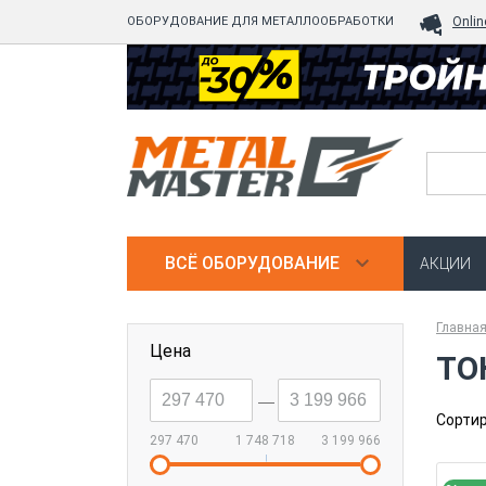
ОБОРУДОВАНИЕ ДЛЯ МЕТАЛЛООБРАБОТКИ
Onlin
ВСЁ ОБОРУДОВАНИЕ
АКЦИИ
Главна
Цена
ТО
--
Сортир
297 470
1 748 718
3 199 966
|