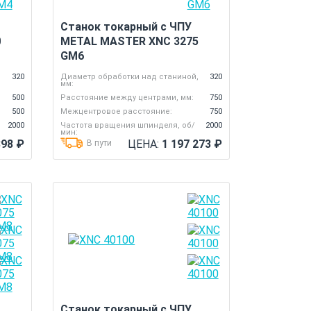
Станок токарный с ЧПУ
0
METAL MASTER XNC 3275
GM6
,
320
Диаметр обработки над станиной,
320
мм:
500
Расстояние между центрами, мм:
750
500
Межцентровое расстояние:
750
2000
Частота вращения шпинделя, об/
2000
мин:
898
₽
ЦЕНА:
1 197 273
₽
В пути
Станок токарный с ЧПУ