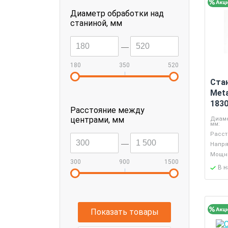
Диаметр обработки над
станиной, мм
--
180
350
520
|
Ста
Meta
183
Расстояние между
центрами, мм
Диаме
мм:
Расст
Напря
--
Мощно
300
900
1500
В 
|
Показать товары