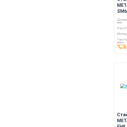
MET
SM6
Диаме
мм:
Расст
Межце
Часто
мин:
Ста
MET
FH8