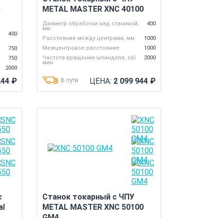
5
METAL MASTER XNC 40100
Диаметр обработки над станиной,
400
мм:
,
400
Расстояние между центрами, мм:
1000
Межцентровое расстояние:
1000
750
Частота вращения шпинделя, об/
2000
750
мин:
2000
244
₽
ЦЕНА:
2 099 944
₽
В пути
с
Станок токарный с ЧПУ
al
METAL MASTER XNC 50100
GM4