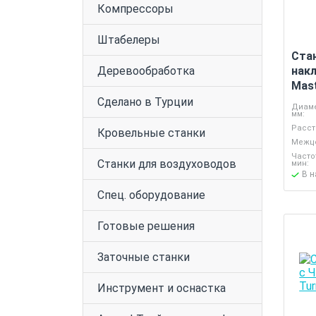
Компрессоры
Штабелеры
Ста
Деревообработка
накл
Mas
Сделано в Турции
Диаме
мм:
Расст
Кровельные станки
Межце
Часто
Станки для воздуховодов
мин:
В 
Спец. оборудование
Готовые решения
Заточные станки
Инструмент и оснастка