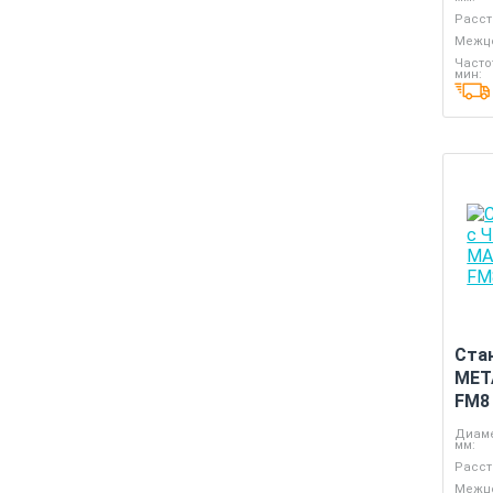
Расст
Межце
Часто
мин:
Ста
MET
FM8
Диаме
мм:
Расст
Межце