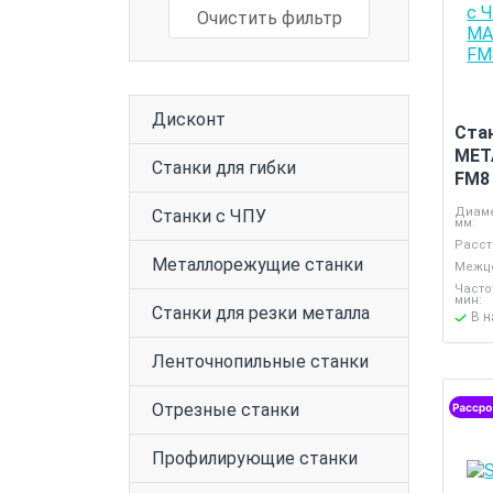
Очистить фильтр
Дисконт
Ста
MET
Станки для гибки
FM8
Диаме
Станки с ЧПУ
мм:
Расст
Металлорежущие станки
Межце
Часто
мин:
Станки для резки металла
В 
Ленточнопильные станки
Отрезные станки
Профилирующие станки