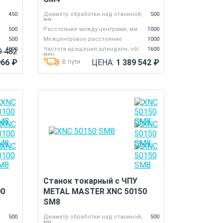
,
450
Диаметр обработки над станиной,
500
мм:
500
Расстояние между центрами, мм:
1000
500
Межцентровое расстояние:
1000
4000
Частота вращения шпинделя, об/
1600
9 482
мин:
966
₽
ЦЕНА:
1 389 542
₽
В пути
Станок токарный с ЧПУ
00
METAL MASTER XNC 50150
SM8
,
500
Диаметр обработки над станиной,
500
мм: