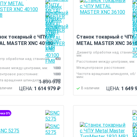
нок токарный с ЧПУ
Станок токарный с ЧПУ
AL MASTER XNC 40100
METAL MASTER XNC 361
Диаметр обработки над станиной
мм:
тр обработки над станиной,
400
Расстояние между центрами, мм:
Межцентровое расстояние:
ояние между центрами, мм:
1000
Частота вращения шпинделя, об/
нтровое расстояние:
1000
мин:
та вращения шпинделя, об/
2000
1 899 975
ЦЕНА:
1 614 979
₽
ЦЕНА:
1 649 
наличии
В наличии