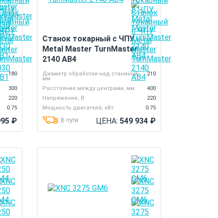
Станок токарный с ЧПУ
Metal Master TurnMaster
2140 AB4
,
180
Диаметр обработки над станиной,
210
мм:
300
Расстояние между центрами, мм:
400
220
Напряжение, В:
220
0.75
Мощность двигателя, кВт:
0.75
995
₽
ЦЕНА:
549 934
₽
В пути