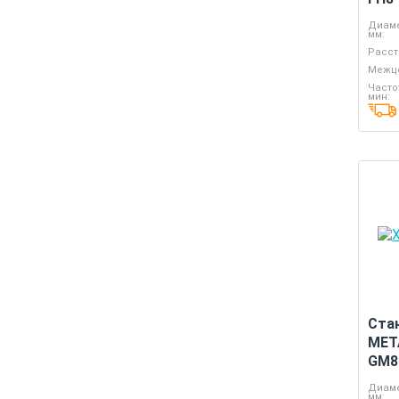
Диаме
мм:
Расст
Межце
Часто
мин:
Ста
MET
GM8
Диаме
мм: