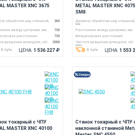
AL MASTER XNC 3675
METAL MASTER XNC 407
SM8
тр обработки над станиной,
360
Диаметр обработки над станиной
мм:
ояние между центрами, мм:
750
Расстояние между центрами, мм:
нтровое расстояние:
750
Межцентровое расстояние:
та вращения шпинделя, об/
2000
Частота вращения шпинделя, об/
мин:
ЦЕНА:
1 536 227
₽
ЦЕНА:
1 553 
В пути
В пути
нок токарный с ЧПУ
Станок токарный с ЧПУ 
AL MASTER XNC 40100
наклонной станиной Met
Master SNC 4550