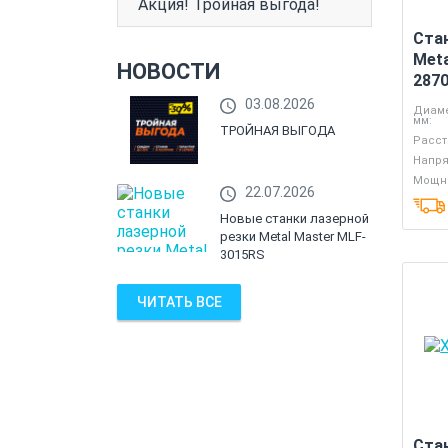
Акция! Тройная выгода!
Ста
Meta
НОВОСТИ
287
03.08.2026
Диаме
мм:
ТРОЙНАЯ ВЫГОДА
Расст
Напря
Мощно
22.07.2026
Новые станки лазерной
резки Metal Master MLF-
3015RS
ЧИТАТЬ ВСЕ
Ста