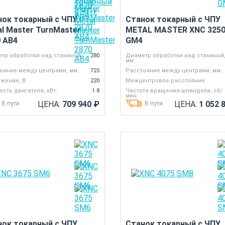
нок токарный с ЧПУ
Станок токарный с ЧПУ
l Master TurnMaster
METAL MASTER XNC 325
0 AB4
GM4
тр обработки над станиной,
280
Диаметр обработки над станиной
мм:
ояние между центрами, мм:
725
Расстояние между центрами, мм:
жение, В:
220
Межцентровое расстояние:
сть двигателя, кВт:
1.8
Частота вращения шпинделя, об/
мин:
ЦЕНА:
709 940
₽
ЦЕНА:
1 052 
В пути
В пути
нок токарный с ЧПУ
Станок токарный с ЧПУ