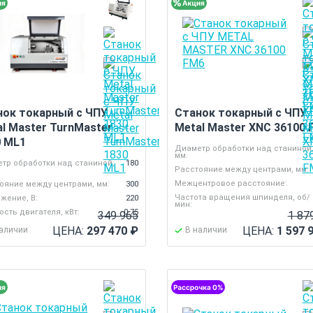
нок токарный с ЧПУ
Станок токарный с ЧПУ
l Master TurnMaster
Metal Master XNC 36100 
0 ML1
Диаметр обработки над станиной
мм:
тр обработки над станиной,
180
Расстояние между центрами, мм:
Межцентровое расстояние:
ояние между центрами, мм:
300
Частота вращения шпинделя, об/
жение, В:
220
мин:
сть двигателя, кВт:
0.75
349 965
1 87
ЦЕНА:
297 470
₽
ЦЕНА:
1 597 
наличии
В наличии