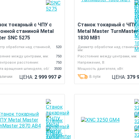
нок токарный с ЧПУ с
Станок токарный с ЧПУ
онной станиной Metal
Metal Master TurnMaster
ter SNC 5275
1830 MB1
тр обработки над станиной,
520
Диаметр обработки над станиной
мм:
ояние между центрами, мм:
750
Расстояние между центрами, мм:
нтровое расстояние:
750
Напряжение, В:
та вращения шпинделя, об/
3500
Мощность двигателя, кВт:
ЦЕНА:
2 999 997
₽
ЦЕНА:
379 
наличии
В пути