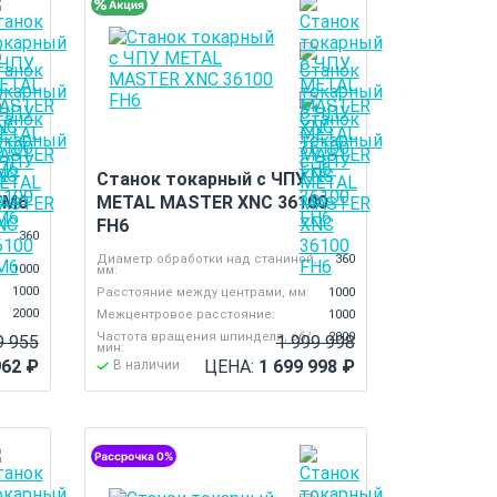
Станок токарный с ЧПУ
FM6
METAL MASTER XNC 36100
FH6
,
360
Диаметр обработки над станиной,
360
1000
мм:
1000
Расстояние между центрами, мм:
1000
2000
Межцентровое расстояние:
1000
Частота вращения шпинделя, об/
2000
9 955
1 999 998
мин:
962
₽
ЦЕНА:
1 699 998
₽
В наличии