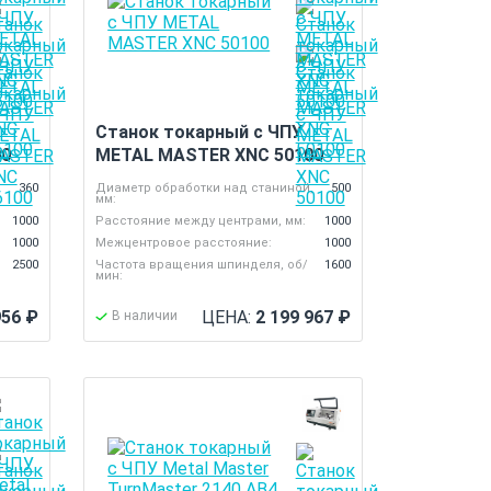
Станок токарный с ЧПУ
00
METAL MASTER XNC 50100
,
360
Диаметр обработки над станиной,
500
мм:
1000
Расстояние между центрами, мм:
1000
1000
Межцентровое расстояние:
1000
2500
Частота вращения шпинделя, об/
1600
мин:
956
₽
ЦЕНА:
2 199 967
₽
В наличии