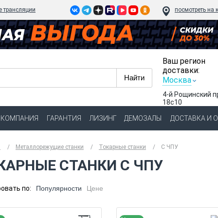
e трансляции
посмотреть на 
Ваш регион
доставки:
Москва
4-й Рощинский п
18с10
КОМПАНИЯ
ГАРАНТИЯ
ЛИЗИНГ
ДЕМОЗАЛЫ
ДОСТАВКА И 
я
Металлорежущие станки
Токарные станки
C ЧПУ
КАРНЫЕ СТАНКИ С ЧПУ
овать по:
Популярности
Цене