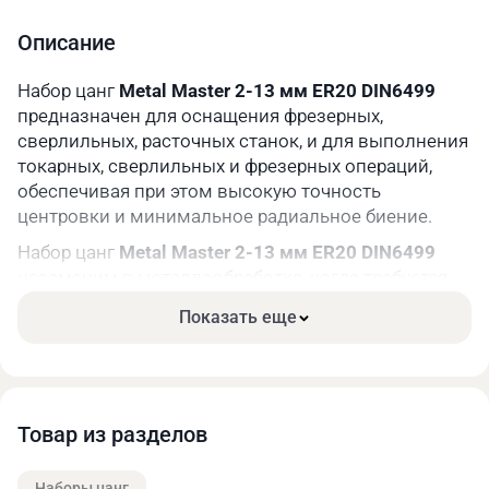
Описание
Набор цанг
Metal Master 2-13 мм ER20 DIN6499
предназначен для оснащения фрезерных,
сверлильных, расточных станок, и для выполнения
токарных, сверлильных и фрезерных операций,
обеспечивая при этом высокую точность
центровки и минимальное радиальное биение.
Набор цанг
Metal Master 2-13 мм ER20 DIN6499
незаменим в металлообработке, когда требуется
частая смена инструмента без потери точности.
Показать еще
Компактные размеры цанг ER16 делают их
особенно востребованными при работе с
миниатюрным инструментом и выполнении
прецизионных операций.
Товар из разделов
Основные преимущества цанг Metal Master 2-13
мм ER20 DIN6499:
Наборы цанг