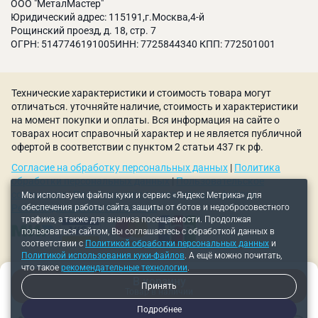
ООО "МеталМастер"
Юридический адрес: 115191,г.Москва,4-й
Рощинский проезд, д. 18, стр. 7
ОГРН: 5147746191005ИНН: 7725844340 КПП: 772501001
Технические характеристики и стоимость товара могут
отличаться. уточняйте наличие, стоимость и характеристики
на момент покупки и оплаты. Вся информация на сайте о
товарах носит справочный характер и не является публичной
офертой в соответствии с пунктом 2 статьи 437 гк рф.
Согласие на обработку персональных данных
|
Политика
обработки персональных данных
|
Пользовательское
соглашение
|
Политика использования куки-файлов
|
Мы используем файлы куки и сервис «Яндекс Метрика» для
обеспечения работы сайта, защиты от ботов и недобросовестного
Рекомендательные технологии
трафика, а также для анализа посещаемости. Продолжая
пользоваться сайтом, Вы соглашаетесь с обработкой данных в
соответствии с
Политикой обработки персональных данных
и
Политикой использования куки-файлов
. А ещё можно почитать,
что такое
рекомендательные технологии
.
В корзину
Принять
Товар в наличии
Подробнее