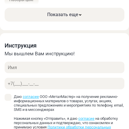
Снижение радиального биения;
Высокоточное центрирование;
Простая установка без применения ключей;
Показать еще
Все цанги изготовлены из высококачественной
легированной стали, закалены и отшлифованы.
Стандартная комплектация:
Набор цанг 2-13 мм (12 шт.);
Инструкция
Металлический кейс.
Мы вышлем Вам инструкцию!
Имя
Телефон
Даю
согласие
ООО «МеталМастер» на получение рекламно-
информационных материалов о товарах, услугах, акциях,
специальных предложениях и мероприятиях по телефону, email,
SMS и в мессенджерах
Нажимая кнопку «Отправить», я даю
согласие
на обработку
персональных данных и подтверждаю, что ознакомлен и
принимаю условия
Политики обработки персональных