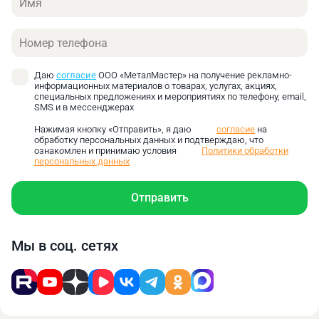
сжатого воздуха для очистки, подготовки
поверхностей. Деревообработка
Телефон
(пневмопистолеты, краскораспылители):
качественная отделка изделий. Упаковка и
фасовка продукции: управление
Даю
согласие
ООО «МеталМастер» на получение рекламно-
информационных материалов о товарах, услугах, акциях,
пневматическими машинами.
специальных предложениях и мероприятиях по телефону, email,
Строительство. Пневмомолоты, отбойные
SMS и в мессенджерах
молотки – разрушение твёрдых материалов,
Нажимая кнопку «Отправить», я даю
согласие
на
проведение демонтажных работ. Окрасочные
обработку персональных данных и подтверждаю, что
ознакомлен и принимаю условия
Политики обработки
аппараты: распыление красок и покрытий при
персональных данных
отделке зданий. Пневматические трамбовки –
уплотнение грунта, асфальта. Пескоструйная
Отправить
очистка фасадов, удаление старых покрытий.
Медицина. Стоматология: работа
стоматологических бормашин, обеспечение
Мы в соц. сетях
воздушно-водяного охлаждения. Дыхательные
аппараты, подача сжатого воздуха для
искусственной вентиляции лёгких. Хирургия –
питание пневматических инструментов
при
помощи винтовых компрессоров
для