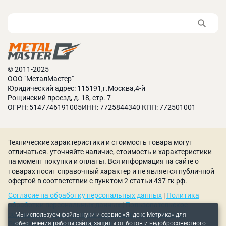
проведения операций.
Транспорт. Шиномонтажные мастерские:
накачка шин, работа пневмогайковертов.
Покрасочные камеры: распыление
лакокрасочных материалов при ремонте
автомобилей.
© 2011-2025
ООО "МеталМастер"
Сельское хозяйство. Системы полива:
Юридический адрес: 115191,г.Москва,4-й
распыление воды и удобрений на полях.
Рощинский проезд, д. 18, стр. 7
Пневматические системы сортировки, а также
ОГРН: 5147746191005ИНН: 7725844340 КПП: 772501001
упаковки продукции.
Пищевая промышленность. Системы
пневмотранспорта сыпучих продуктов:
Технические характеристики и стоимость товара могут
перемещение муки, сахара, круп. Упаковочные
отличаться. уточняйте наличие, стоимость и характеристики
машины: пневматические механизмы фасовки
на момент покупки и оплаты. Вся информация на сайте о
товарах носит справочный характер и не является публичной
или упаковки продуктов. Формование и
офертой в соответствии с пунктом 2 статьи 437 гк рф.
прессование пищевых продуктов.
Согласие на обработку персональных данных
|
Политика
Конструктивные особенности
обработки персональных данных
|
Пользовательское
соглашение
|
Политика использования куки-файлов
|
Мы используем файлы куки и сервис «Яндекс Метрика» для
винтовых компрессоров
обеспечения работы сайта, защиты от ботов и недобросовестного
Рекомендательные технологии