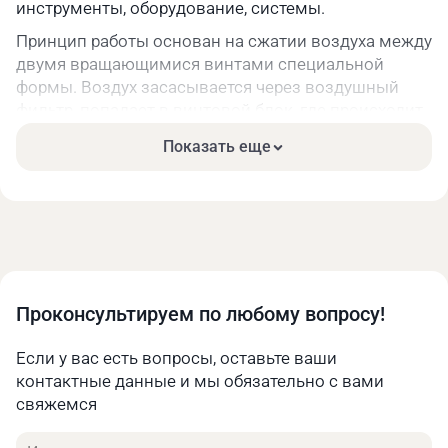
инструменты, оборудование, системы.
Принцип работы основан на сжатии воздуха между
двумя вращающимися винтами специальной
формы. Воздух засасывается через воздушный
фильтр, попадает в винтовой блок, где происходит
его сжатие, затем подается в ресивер или
Показать еще
непосредственно к потребителю. Весь процесс
происходит непрерывно и плавно, без пульсаций,
характерных для поршневых моделей.
Сферы применения винтовых
компрессоров
Промышленность. Пневмоинструмент
Проконсультируем по любому вопросу!
(гайковерты, шуруповерты, дрели, зачистные
машины): обеспечение мощности и надёжности
Если у вас есть вопросы, оставьте ваши
работы. Автоматизация производства
контактные данные и мы обязательно с вами
(пневмоприводы, клапаны, захваты): точное,
свяжемся
плавное управление исполнительными
механизмами. Пескоструйная обработка: подача
Имя