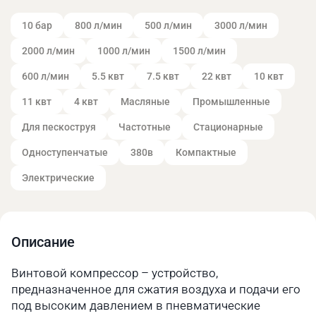
10 бар
800 л/мин
500 л/мин
3000 л/мин
2000 л/мин
1000 л/мин
1500 л/мин
600 л/мин
5.5 квт
7.5 квт
22 квт
10 квт
11 квт
4 квт
Масляные
Промышленные
Для пескоструя
Частотные
Стационарные
Одноступенчатые
380в
Компактные
Электрические
Описание
Винтовой компрессор – устройство,
предназначенное для сжатия воздуха и подачи его
под высоким давлением в пневматические