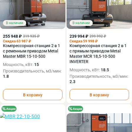
В наличии
В наличии
255 948 ₽
239 994 ₽
319 935 ₽
299 992 ₽
Скидка 63 987 ₽
Скидка 59 998 ₽
Компрессорная станция 2 в 1
Компрессорная станция 2 в 1
с ременным приводом Metal
с прямым приводом Metal
Master MBR 15-10-500
Master MCR 18,5-10-500
INVERTER
Мощность, кВт:
15
Мощность, кВт:
18.5
Производительность, м3/мин:
1.8
Производительность, м3/мин:
2.3
В корзину
В корзину