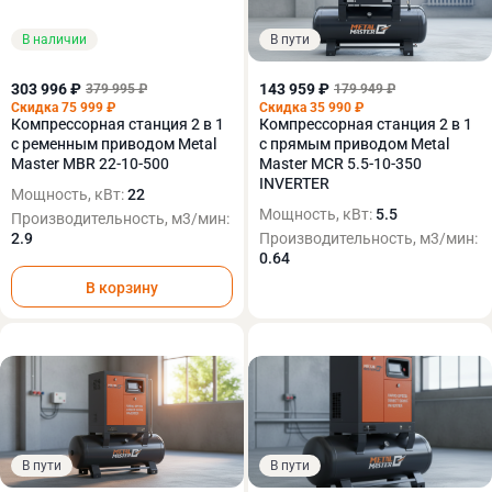
В наличии
В пути
303 996 ₽
143 959 ₽
379 995 ₽
179 949 ₽
Скидка 75 999 ₽
Скидка 35 990 ₽
Компрессорная станция 2 в 1
Компрессорная станция 2 в 1
с ременным приводом Metal
с прямым приводом Metal
Master MBR 22-10-500
Master MCR 5.5-10-350
INVERTER
Мощность, кВт:
22
Мощность, кВт:
5.5
Производительность, м3/мин:
2.9
Производительность, м3/мин:
0.64
В корзину
В пути
В пути