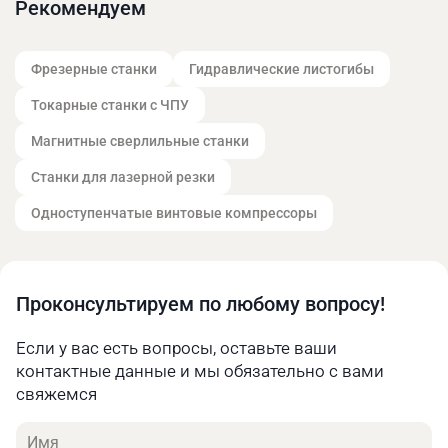
накопителя).
Рекомендуем
Сферы применения
Промышленность. На производственных
Фрезерные станки
Гидравлические листогибы
предприятиях для питания пневматического
Токарные станки с ЧПУ
оборудования, такого как пресс-формы,
пневмоинструменты, системы автоматизации,
Магнитные сверлильные станки
конвейерные линии.
Станки для лазерной резки
Строительство. Для работы с различными
пневматическими инструментами – отбойные
Одноступенчатые винтовые компрессоры
молотки, гайковерты, краскопульты,
пескоструйные аппараты.
Автосервисы и шиномонтажные мастерские.
Компрессорная станция обеспечивает быструю,
Проконсультируем по любому вопросу!
эффективную работу оборудования, позволяя
справляться с требуемыми задачами быстрее.
Если у вас есть вопросы, оставьте ваши
Деревообработка. Шлифовальные машины,
контактные данные и мы обязательно с вами
краскопульты, гвоздезабивные пистолеты.
свяжемся
Конструктивные особенности
Имя