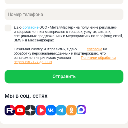
Высокопроизводительное оборудование. Ресивер
объёмом до 500 литров. Даже при высокой
Телефон
нагрузке работа происходит без перебоев.
Управление станцией осуществляется через
Даю
согласие
ООО «МеталМастер» на получение рекламно-
удобный контроллер с русскоязычным
информационных материалов о товарах, услугах, акциях,
интерфейсом. Для этого не потребуется
специальных предложениях и мероприятиях по телефону, email,
SMS и в мессенджерах
специальных знаний или навыков.
Удобное расположение компонентов. Простое
Нажимая кнопку «Отправить», я даю
согласие
на
обработку персональных данных и подтверждаю, что
техническое обслуживание.
ознакомлен и принимаю условия
Политики обработки
Конструкция станции отличается высокой
персональных данных
прочностью и долговечностью. Техника может
трудиться 24/7 без потери эффективности.
Отправить
Оптимизированная компоновка узлов, а также
применение звукоизоляционных материалов.
Снижается шумность оборудования.
Мы в соц. сетях
Перед тем, как купить компрессорную станцию 2 в
1 следует учесть ряд ключевых критериев:
Необходимая производительность. Она зависит
от потребностей в сжатом воздухе, количества и