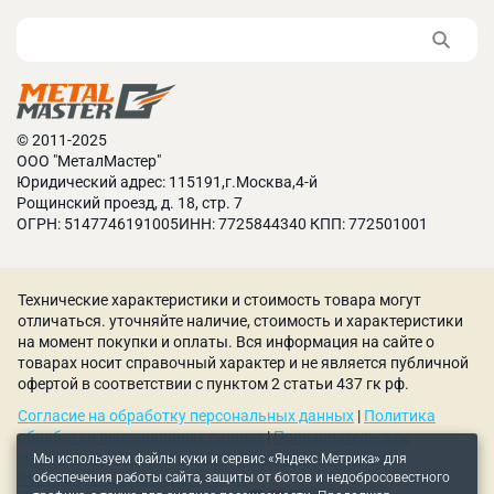
типа пневмоинструмента, а также режима
работы предприятия.
Объём ресивера. Он влияет на способность
станции поддерживать стабильное давление при
пиковых нагрузках, обеспечивать
бесперебойную подачу сжатого воздуха.
© 2011-2025
Удобство эксплуатации. Это сокращает время на
ООО "МеталМастер"
Юридический адрес: 115191,г.Москва,4-й
обучение персонала, минимизирует риск
Рощинский проезд, д. 18, стр. 7
ошибок.
ОГРН: 5147746191005ИНН: 7725844340 КПП: 772501001
Для получения подробной информации позвоните
по номеру на сайте. Доставка в любой город РФ.
Технические характеристики и стоимость товара могут
отличаться. уточняйте наличие, стоимость и характеристики
на момент покупки и оплаты. Вся информация на сайте о
товарах носит справочный характер и не является публичной
офертой в соответствии с пунктом 2 статьи 437 гк рф.
Согласие на обработку персональных данных
|
Политика
обработки персональных данных
|
Пользовательское
соглашение
|
Политика использования куки-файлов
|
Мы используем файлы куки и сервис «Яндекс Метрика» для
обеспечения работы сайта, защиты от ботов и недобросовестного
Рекомендательные технологии